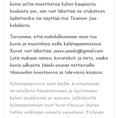
kuvia ja/tai muistitietoa kylien kaupoista,
kouluista jne., niin voit lähettää ne etukäteen
ladattaviksi tai näyttää itse Teamsin Jaa-
kohdasta.
Toivomme, että mahdollisimman moni tuo
kuvia ja muistelmia esille kylätapaamisessa.
Kuvat voit lähettää: jasen.jaaski@gmail.com.
Liitä mukaan nimesi, kuvateksti ja tieto, saako
kuvia julkaista Jääski-seuran nettisivuilla
tilaisuuden koosteessa ja tulevassa kirjassa.
Kylätapaamisiin ovat kaikki kiinnostuneet
tervetulleita haastelemaan ja kertomaan
kylien asukkaista ja asioista. Jälkeläisille
kylätapaamiset ovat hyvä tilaisuus löytää
tietoa vaikkapa omasta suvustaan. Erityisen