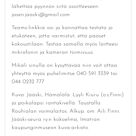
lähettää pyynnön siitä osoitteeseen:
jasen.jaaski@gmail.com
Teams-linkkiä voi ja kannattaa testata jo
etukäteen, jotta varmistut, että pääset
kokoustilaan. Testaa samalla myös laitteesi
mikrofonin ja kameran toimivuus.
Mikäli sinulla on kysyttävää niin voit ottaa
yhteyttä myös puhelimitse 040 591 3339 tai
044 0232 777
Kuva: Jääski, Hämälälä. Lyyli Kiuru (o.s.Finni)
ja poikalapsi rantakivellä. Taustalla
Rouhialan voimalaitos. Alkup. om. Aili Finni.
Jääski-seura ry:n kokoelma, Imatran
kaupunginmuseon kuva-arkisto.