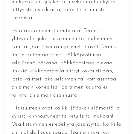
mukavaa on, jos kerrot itsekin näihin kyliin
liittyvistä asukkaista, taloista ja muista
tiedoista.
Kylätapaaminen toteutetaan Teams-
yhteydellä joko tietokoneen tai puhelimen
kautta. Jääski-seuran jäsenet saavat Teams-
linkin automaattisesti sähköpostiinsa
edellisenä päivänä. Sähköpostissa olevaa
linkkiä klikkaamaalla siirryt kokoustilaan,
josta valitset joko selaimen tai voit asentaa
ohjelman koneellesi. Selaimen kautta ei
tarvita ohjelman asennusta.
Tilaisuuteen ovat kaikki Jääsken elämästä ja
kylistä kiinnostuneet tervetulleita mukaan!
Osallistuminen ei edellytä jäsenyyttä. Kaikilla
on mahdollisuus saada Teams-linkki, kun