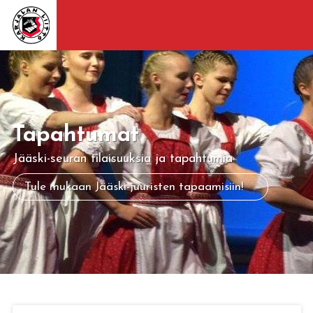
Tapahtumat
Jääski-seuran tilaisuuksia ja tapahtumia
Tule mukaan Jääski-juuristen tapaamisiin!