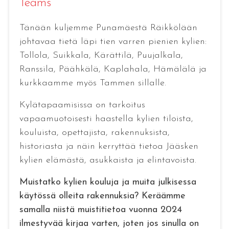
Teams
Tänään kuljemme Punamäestä Räikkölään
johtavaa tietä läpi tien varren pienien kylien:
Tollola, Suikkala, Kärättilä, Puujalkala,
Ranssila, Päähkälä, Kaplahala, Hämälälä ja
kurkkaamme myös Tammen sillalle.
Kylätapaamisissa on tarkoitus
vapaamuotoisesti haastella kylien tiloista,
kouluista, opettajista, rakennuksista,
historiasta ja näin kerryttää tietoa Jääsken
kylien elämästä, asukkaista ja elintavoista.
Muistatko kylien kouluja ja muita julkisessa
käytössä olleita rakennuksia? Keräämme
samalla niistä muistitietoa vuonna 2024
ilmestyvää kirjaa varten, joten jos sinulla on