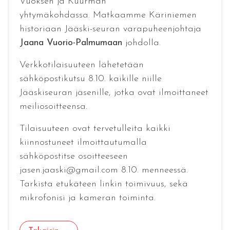
Vuoksen ja Kuurman
yhtymäkohdassa. Matkaamme Käriniemen
historiaan Jääski-seuran varapuheenjohtaja
Jaana Vuorio-Palmumaan
johdolla.
Verkkotilaisuuteen lähetetään
sähköpostikutsu 8.10. kaikille niille
Jääskiseuran jäsenille, jotka ovat ilmoittaneet
meiliosoitteensa.
Tilaisuuteen ovat tervetulleita kaikki
kiinnostuneet ilmoittautumalla
sähköpostitse osoitteeseen
jasen.jaaski@gmail.com 8.10. menneessä.
Tarkista etukäteen linkin toimivuus, sekä
mikrofonisi ja kameran toiminta.