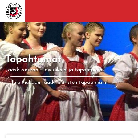
Tapahtumat
Jääski-seuran tilaisuuksia ja tapahtumia
Tule mukaan Jääski-juuristen tapaamisiin!