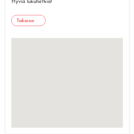
Hyviä lukuhetkiä!
Takaisin