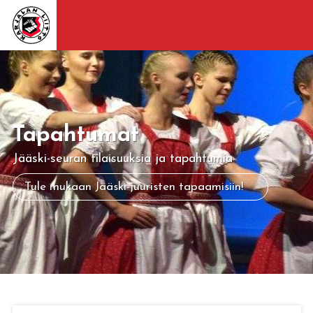
Tapahtumat
Jääski-seuran tilaisuuksia ja tapahtumia
Tule mukaan Jääski-juuristen tapaamisiin!