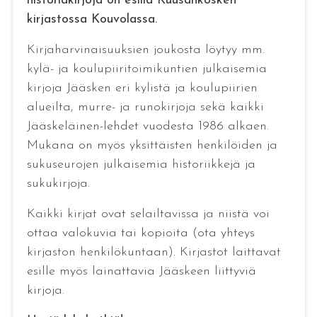
historiakirjoja on esillä Kuusankosken
kirjastossa Kouvolassa.
Kirjaharvinaisuuksien joukosta löytyy mm.
kylä- ja koulupiiritoimikuntien julkaisemia
kirjoja Jääsken eri kylistä ja koulupiirien
alueilta, murre- ja runokirjoja sekä kaikki
Jääskeläinen-lehdet vuodesta 1986 alkaen.
Mukana on myös yksittäisten henkilöiden ja
sukuseurojen julkaisemia historiikkejä ja
sukukirjoja.
Kaikki kirjat ovat selailtavissa ja niistä voi
ottaa valokuvia tai kopioita (ota yhteys
kirjaston henkilökuntaan). Kirjastot laittavat
esille myös lainattavia Jääskeen liittyviä
kirjoja.