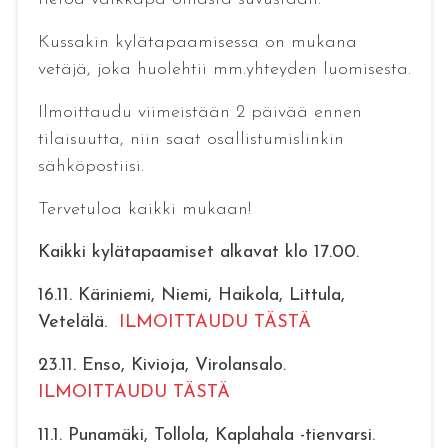
Kussakin kylätapaamisessa on mukana
vetäjä, joka huolehtii mm.yhteyden luomisesta.
Ilmoittaudu viimeistään 2 päivää ennen
tilaisuutta, niin saat osallistumislinkin
sähköpostiisi.
Tervetuloa kaikki mukaan!
Kaikki kylätapaamiset alkavat klo 17.00.
16.11. Käriniemi, Niemi, Haikola, Littula,
Vetelälä.
ILMOITTAUDU TÄSTÄ
23.11. Enso, Kivioja, Virolansalo.
ILMOITTAUDU TÄSTÄ
11.1. Punamäki, Tollola, Kaplahala -tienvarsi.