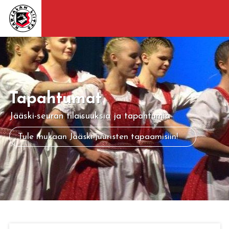
Tapahtumat
Jääski-seuran tilaisuuksia ja tapahtumia
Tule mukaan Jääski-juuristen tapaamisiin!