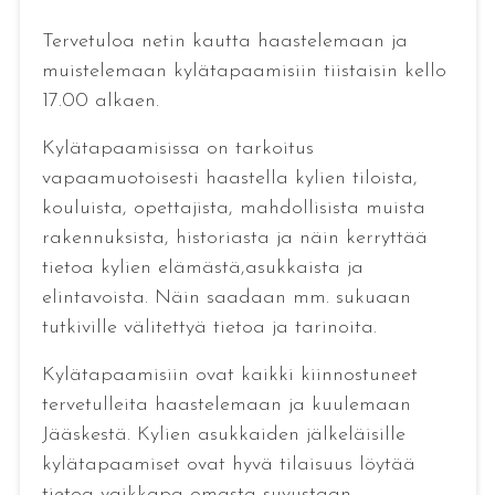
Tervetuloa netin kautta haastelemaan ja
muistelemaan kylätapaamisiin tiistaisin kello
17.00 alkaen.
Kylätapaamisissa on tarkoitus
vapaamuotoisesti haastella kylien tiloista,
kouluista, opettajista, mahdollisista muista
rakennuksista, historiasta ja näin kerryttää
tietoa kylien elämästä,asukkaista ja
elintavoista. Näin saadaan mm. sukuaan
tutkiville välitettyä tietoa ja tarinoita.
Kylätapaamisiin ovat kaikki kiinnostuneet
tervetulleita haastelemaan ja kuulemaan
Jääskestä. Kylien asukkaiden jälkeläisille
kylätapaamiset ovat hyvä tilaisuus löytää
tietoa vaikkapa omasta suvustaan.