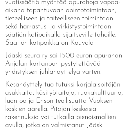
vuotissäätiö myöntää apurahoja vapaa-
aikana tapahtuvaan opintotoimintaan,
tieteelliseen ja taiteelliseen toimintaan
sekä harrastus- ja virkistystoimintaan
säätiön kotipaikalla sijaitseville tahoille.
Säätiön kotipaikka on Kouvola.
Jääski-seura ry sai 1500 euron apurahan
Anjalan kartanoon pystytettävää
yhdistyksen juhlanäyttelyä varten.
Kesänäyttely tuo tutuksi karjalaispitäjän
asukkaita, käsityötaitoja, ruokakulttuuria,
luontoa ja Enson teollisuutta Vuoksen
koskien äärellä. Pitäjän keskeisiä
rakennuksia voi tutkailla pienoismallien
avulla, jotka on valmistanut Jääski-