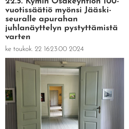
22.5. Kymin Osakeyhtiön 100-
vuotissäätiö myönsi Jääski-
seuralle apurahan
juhlanäyttelyn pystyttämistä
varten
ke toukok. 22 16:23:00 2024