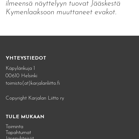
ilmeensä näyttelyyn tuovat Jääskestä
Kymenlaaksoon muuttaneet evakot.
YHTEYSTIEDOT
Käpylänkuja 1
00610 Helsinki
toimisto(at)karjalanliitto.fi
Copyright Karjalan Liitto ry
TULE MUKAAN
Toiminta
Tapahtumat
Jäsenyhteisöt