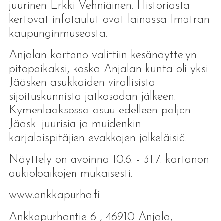
juurinen Erkki Vehniäinen. Historiasta
kertovat infotaulut ovat lainassa Imatran
kaupunginmuseosta.
Anjalan kartano valittiin kesänäyttelyn
pitopaikaksi, koska Anjalan kunta oli yksi
Jääsken asukkaiden virallisista
sijoituskunnista jatkosodan jälkeen.
Kymenlaaksossa asuu edelleen paljon
Jääski-juurisia ja muidenkin
karjalaispitäjien evakkojen jälkeläisiä.
Näyttely on avoinna 10.6. - 31.7. kartanon
aukioloaikojen mukaisesti.
www.ankkapurha.fi
Ankkapurhantie 6 , 46910 Anjala,