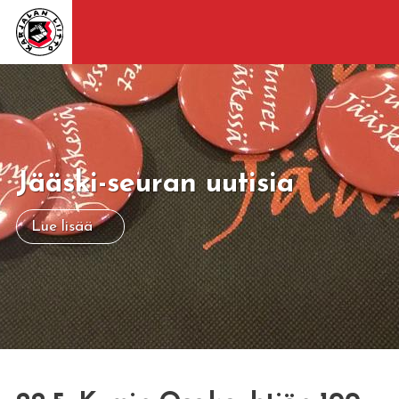
Jääski-seuran uutisia
Lue lisää