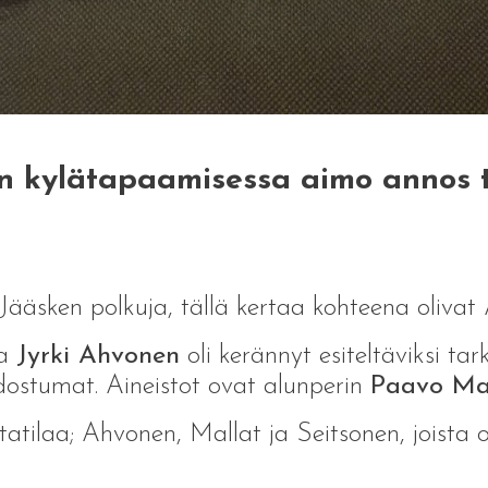
an kylätapaamisessa aimo annos 
s Jääsken polkuja, tällä kertaa kohteena oliva
va
Jyrki Ahvonen
oli kerännyt esiteltäviksi tar
odostumat. Aineistot ovat alunperin
Paavo Ma
atilaa; Ahvonen, Mallat ja Seitsonen, joista o