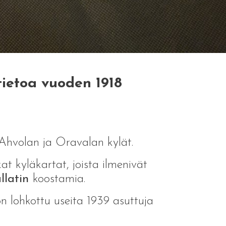
tietoa vuoden 1918
t Ahvolan ja Oravalan kylät.
kat kyläkartat, joista ilmenivät
llatin
koostamia.
n lohkottu useita 1939 asuttuja