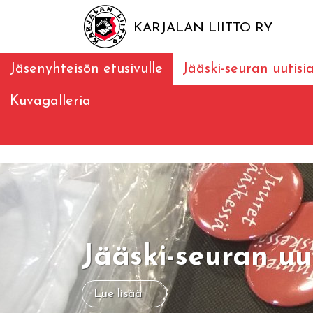
KARJALAN LIITTO RY
Jäsenyhteisön etusivulle
Jääski-seuran uutisi
Kuvagalleria
Jääski-seuran uu
Lue lisää