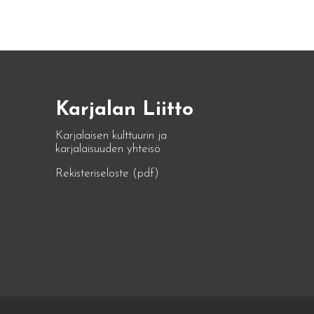
Karjalan Liitto
Karjalaisen kulttuurin ja
karjalaisuuden yhteisö
Rekisteriseloste (pdf)