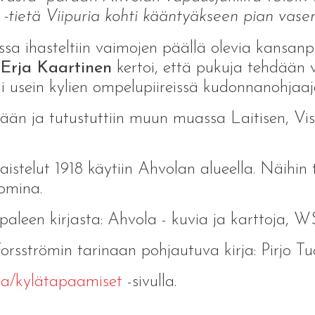
ri -tietä Viipuria kohti kääntyäkseen pian vas
sa ihasteltiin vaimojen päällä olevia kansanpu
n
Erja Kaartinen
kertoi, että pukuja tehdään v
 usein kylien ompelupiireissä kudonnanohjaaj
lään ja tutustuttiin muun muassa Laitisen, Vis
stelut 1918 käytiin Ahvolan alueella. Näihin 
omina.
aipaleen kirjasta: Ahvola - kuvia ja karttoja, W
orsströmin tarinaan pohjautuva kirja: Pirjo 
ta/kylätapaamiset
-sivulla.