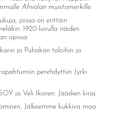
emmalle Ahvolan muistomerkille.
kuja, joissa on erittäin
ieläkin. 1920-luvulla näiden
an opissa.
karin ja Puhakan taloihin ja
tapahtumiin perehdyttiin Jyrki
SOY ja Veli Ikonen: Jääsken kirja.
Tuominen, Jälkeemme kukkiva maa.