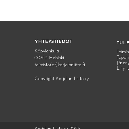
YHTEYSTIEDOT
TUL
Käpylänkuja 1
Toimin
Tapah
00610 Helsinki
Jäseny
toimisto(at)karjalanliitto.fi
Liity 
Copyright Karjalan Liitto ry
Karjalan Liitto ry 2026