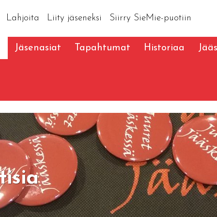
Lahjoita
Liity jäseneksi
Siirry SieMie-puotiin
a
Jäsenasiat
Tapahtumat
Historiaa
Jää
tisia