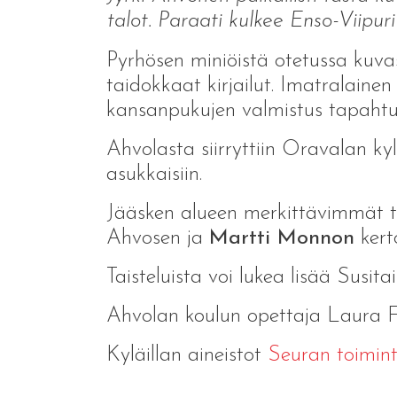
talot. Paraati kulkee Enso-Viipu
Pyrhösen miniöistä otetussa kuvas
taidokkaat kirjailut. Imatralaine
kansanpukujen valmistus tapahtui
Ahvolasta siirryttiin Oravalan ky
asukkaisiin.
Jääsken alueen merkittävimmät tai
Ahvosen ja
Martti Monnon
kert
Taisteluista voi lukea lisää Susit
Ahvolan koulun opettaja Laura F
Kyläillan aineistot
Seuran toimin