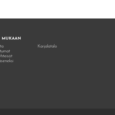
E MUKAAN
ta
Karjalatalo
tumat
hteisöt
jäseneksi