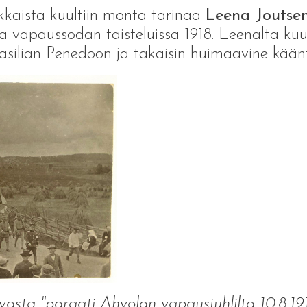
ukkaista kuultiin monta tarinaa
Leena Joutse
a vapaussodan taisteluissa 1918. Leenalta kuu
silian Penedoon ja takaisin huimaavine kään
uvasta "paraati Ahvolan vapausjuhlilta 10.8.1