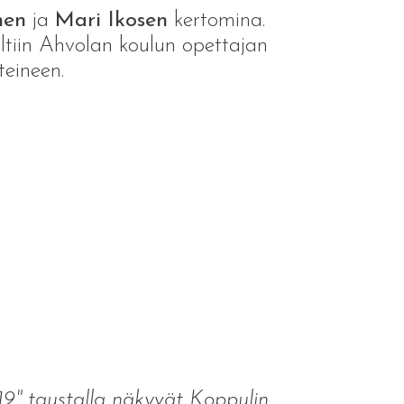
nen
ja
Mari Ikosen
kertomina.
ltiin Ahvolan koulun opettajan
teineen.
919" taustalla näkyvät Koppulin