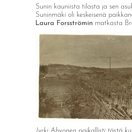
Sunin kauniista tilasta ja sen as
Suninmäki oli keskeisenä paikkan
Laura Forsströmin
matkasta Bra
Jyrki Ahvonen paikallisti tästä k