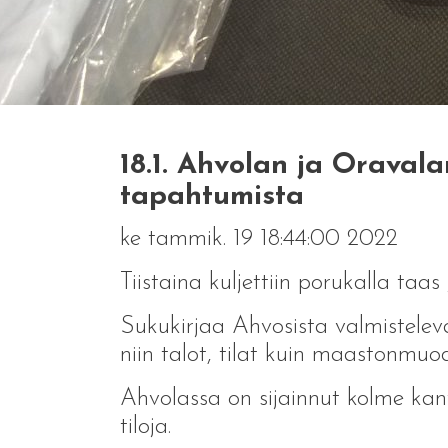
18.1. Ahvolan ja Oraval
tapahtumista
ke tammik. 19 18:44:00 2022
Tiistaina kuljettiin porukalla taa
Sukukirjaa Ahvosista valmistele
niin talot, tilat kuin maastonmu
Ahvolassa on sijainnut kolme kant
tiloja.