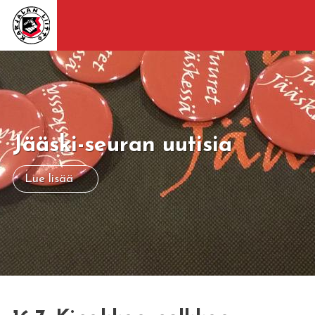
Jääski-seuran uutisia
Lue lisää