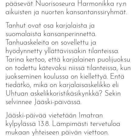
pääsevät Nuorisoseura Harmonikka ry:n
aikuisten ja nuorten kansantanssiryhmät.
Tanhut ovat osa karjalaista ja
suomalaista kansanperinnettä.
Tanhuaskeleita on sovellettu ja
hyödynnetty yllättävissäkin tilanteissa.
Tarina kertoo, että karjalainen puolijuoksu
on todettu käteväksi niissä tilanteissa, kun
juokseminen koulussa on kiellettyä. Entä
tiedätkö, mikä on karjalaisaskelikko eli
Uhtuan askelikkoristikäsikynkkä? Sekin
selvinnee Jääski-päivässä.
Jääski-päivää vietetään Imatran
kylpylässä 13.8. Lämpimästi tervetuloa
mukaan yhteiseen päivän viettoon.