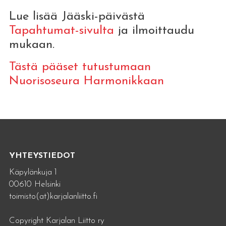
Lue lisää Jääski-päivästä
Tapahtumat-sivulta
ja ilmoittaudu
mukaan.
Tästä pääset tutustumaan
Nuorisoseura Harmonikkaan
YHTEYSTIEDOT
Käpylänkuja 1
00610 Helsinki
toimisto(at)karjalanliitto.fi
Copyright Karjalan Liitto ry