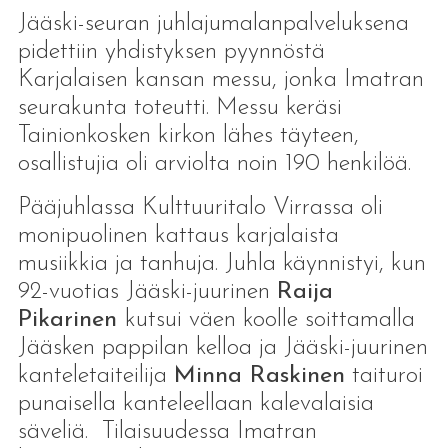
Jääski-seuran juhlajumalanpalveluksena
pidettiin yhdistyksen pyynnöstä
Karjalaisen kansan messu, jonka Imatran
seurakunta toteutti. Messu keräsi
Tainionkosken kirkon lähes täyteen,
osallistujia oli arviolta noin 190 henkilöä.
Pääjuhlassa Kulttuuritalo Virrassa oli
monipuolinen kattaus karjalaista
musiikkia ja tanhuja. Juhla käynnistyi, kun
92-vuotias Jääski-juurinen
Raija
Pikarinen
kutsui väen koolle soittamalla
Jääsken pappilan kelloa ja Jääski-juurinen
kanteletaiteilija
Minna Raskinen
taituroi
punaisella kanteleellaan kalevalaisia
säveliä. Tilaisuudessa Imatran