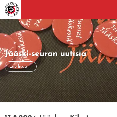
Jääski-seuran uutisia
Lue lisää