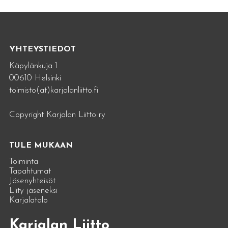
YHTEYSTIEDOT
Käpylänkuja 1
00610 Helsinki
toimisto(at)karjalanliitto.fi
Copyright Karjalan Liitto ry
TULE MUKAAN
Toiminta
Tapahtumat
Jäsenyhteisöt
Liity jäseneksi
Karjalatalo
Karjalan Liitto