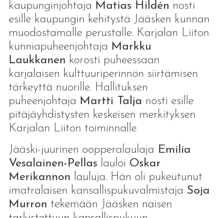
kaupunginjohtaja
Matias Hildén
nosti
esille kaupungin kehitystä Jääsken kunnan
muodostamalle perustalle. Karjalan Liiton
kunniapuheenjohtaja
Markku
Laukkanen
korosti puheessaan
karjalaisen kulttuuriperinnön siirtämisen
tärkeyttä nuorille. Hallituksen
puheenjohtaja
Martti Talja
nosti esille
pitäjäyhdistysten keskeisen merkityksen
Karjalan Liiton toiminnalle.
Jääski-juurinen oopperalaulaja
Emilia
Vesalainen-Pellas
lauloi
Oskar
Merikannon
lauluja. Hän oli pukeutunut
imatralaisen kansallispukuvalmistaja
Soja
Murron
tekemään Jääsken naisen
tarkistettuun kansallispukuun.