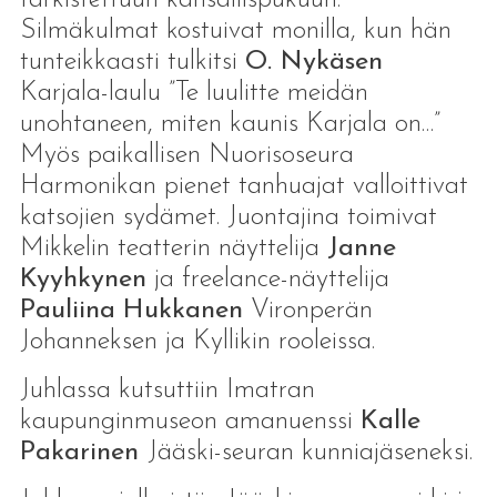
Silmäkulmat kostuivat monilla, kun hän
tunteikkaasti tulkitsi
O. Nykäsen
Karjala-laulu ”Te luulitte meidän
unohtaneen, miten kaunis Karjala on…”
Myös paikallisen Nuorisoseura
Harmonikan pienet tanhuajat valloittivat
katsojien sydämet. Juontajina toimivat
Mikkelin teatterin näyttelija
Janne
Kyyhkynen
ja freelance-näyttelija
Pauliina
Hukkanen
Vironperän
Johanneksen ja Kyllikin rooleissa.
Juhlassa kutsuttiin Imatran
kaupunginmuseon amanuenssi
Kalle
Pakarinen
Jääski-seuran kunniajäseneksi.