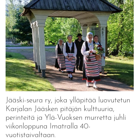
Jääski-seura ry, joka ylläpitää luovutetun
Karjalan Jääsken pitäjän kulttuuria,
perinteitä ja Ylä-Vuoksen murretta juhli
viikonloppuna Imatralla 40-
vuotistaivaltaan.