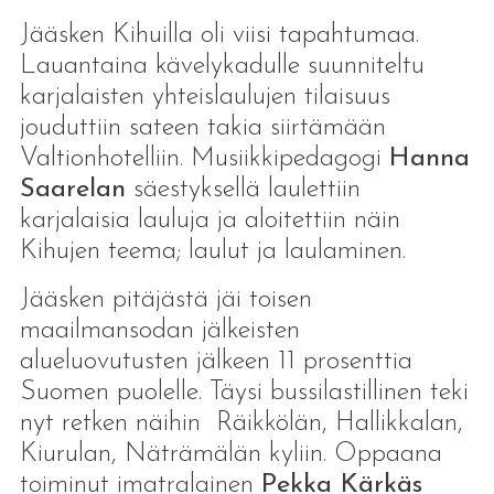
Jääsken Kihuilla oli viisi tapahtumaa.
Lauantaina kävelykadulle suunniteltu
karjalaisten yhteislaulujen tilaisuus
jouduttiin sateen takia siirtämään
Valtionhotelliin. Musiikkipedagogi
Hanna
Saarelan
säestyksellä laulettiin
karjalaisia lauluja ja aloitettiin näin
Kihujen teema; laulut ja laulaminen.
Jääsken pitäjästä jäi toisen
maailmansodan jälkeisten
alueluovutusten jälkeen 11 prosenttia
Suomen puolelle. Täysi bussilastillinen teki
nyt retken näihin Räikkölän, Hallikkalan,
Kiurulan, Näträmälän kyliin. Oppaana
toiminut imatralainen
Pekka Kärkäs