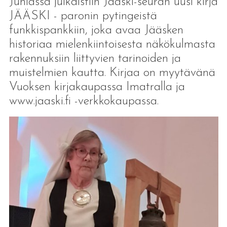
Juhlassa julkaistiin Jääski-seuran uusi kirja
JÄÄSKI - paronin pytingeistä
funkkispankkiin, joka avaa Jääsken
historiaa mielenkiintoisesta näkökulmasta
rakennuksiin liittyvien tarinoiden ja
muistelmien kautta. Kirjaa on myytävänä
Vuoksen kirjakaupassa Imatralla ja
www.jaaski.fi -verkkokaupassa.