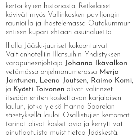
kertoi kylien historiasta. Retkeläiset
kävivät myös Vallinkosken paviljongin
raunioilla ja ihastelemassa Outokummun
entisen kuparitehtaan asuinaluetta.
Illalla Jääski-juuriset kokoontuivat
Valtionhotelliin Illatsuihin. Yhdistyksen
varapuheenjohtaja
Johanna Ikävalkon
vetämässä ohjelmanumerossa
Merja
Jantunen, Leena Joutsen, Raimo Komi,
ja
Kyösti Toivonen
olivat valinneet
itseään eniten koskettavan karjalaisen
laulun, jotka yleisö Hanna Saarelan
säestyksellä lauloi. Osallistujien kertomat
tarinat olivat koskettavia ja kerryttivät
ainutlaatuista muistitietoa Jääskestä.