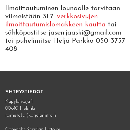
Ilmoittautuminen lounaalle tarvitaan
viimeistään 31.7.
verkkosivujen
ilmoittautumislomakkeen kautta
tai
sähköpostitse jasen.jaaski@gmail.com
tai puhelimitse Heljä Parkko 050 3757
408
YHTEYSTIEDOT
Käpylänkuja 1
00610 Helsinki
toimisto(at)karjalanliitto.fi
Copyright Karjalan Liitto ry