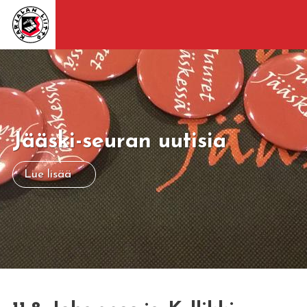
Jääski-seuran uutisia
Lue lisää