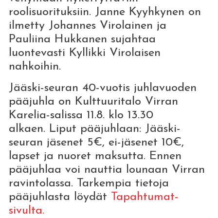
roolisuorituksiin. Janne Kyyhkynen on
ilmetty Johannes Virolainen ja
Pauliina Hukkanen sujahtaa
luontevasti Kyllikki Virolaisen
nahkoihin.
Jääski-seuran 40-vuotis juhlavuoden
pääjuhla on Kulttuuritalo Virran
Karelia-salissa 11.8. klo 13.30
alkaen. Liput pääjuhlaan: Jääski-
seuran jäsenet 5€, ei-jäsenet 10€,
lapset ja nuoret maksutta.
Ennen
pääjuhlaa voi nauttia lounaan Virran
ravintolassa. Tarkempia tietoja
pääjuhlasta löydät
Tapahtumat-
sivulta.