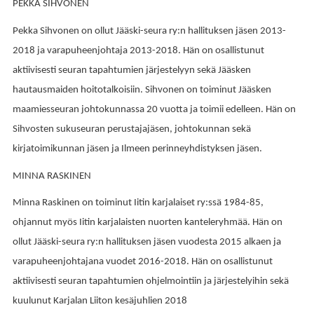
PEKKA SIHVONEN
Pekka Sihvonen on ollut Jääski-seura ry:n hallituksen jäsen 2013-
2018 ja varapuheenjohtaja 2013-2018. Hän on o
sallistunut
aktiivisesti seuran tapahtumien järjestelyyn sekä
Jääsken
hautausmaiden hoitotalkoisiin. Sihvonen on t
oiminut Jääsken
maamiesseuran johtokunnassa 20 vuotta ja toimii edelleen.
Hän on
Sihvosten sukuseuran perustajajäsen, johtokunnan sekä
kirjatoimikunnan jäsen ja
Ilmeen perinneyhdistyksen jäsen.
MINNA RASKINEN
Minna Raskinen on toiminut Iitin karjalaiset ry:ssä 1984-85,
ohjannut myös Iitin karjalaisten nuorten kanteleryhmää. Hän on
ollut
Jääski-seura ry:n hallituksen jäsen vuodesta 2015 alkaen ja
varapuheenjohtajana vuodet 2016-2018. Hän on o
sallistunut
aktiivisesti seuran tapahtumien ohjelmointiin ja järjestelyihin sekä
kuulunut
Karjalan Liiton kesäjuhlien 2018