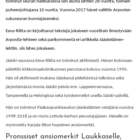
toiminut seuran hallituksessa sen alusta lähtien 28-vuotta, toimien
puheenjohtajana 10 vuotta. Vuonna 2017 hänet valittiin Arposten
sukuseuran kunniajäseneksi.
Eeva-Riitta on kirjoittanut tekstejä jokaiseen vuosittain ilmestyvään
Arpostia-lehteen sekä parikymmentä eri artikkelia Jääskeläinen-
lehtiin, siis lähes jokaiseen.
Jääski-seurassa Eeva-Riitta on toiminut aktiivisesti. Hänen kotonaan
pidettiin kirkkomaatoimikunnan perustava kokous vuonna 1990.
Hän oli aktiivisesti mukana Jääskessä pidettävissä talkoissa sekä
järjestämässä monia Jääski-päiviä mm. Lappeenrannassa,
Tampereella ja Helsingissä sekä työskennellyt useilla Jääski-päivillä.
Hän on toiminut Pääkaupunkiseudun jääskeläisten vetäjänä vuosina
1998-2018 ja on myös Lottola-kerhon perustajajäsen.
Hänelle on
myönnetty Karjala-liiton hopeinen ansiomerkki.
Pronssiset ansiomerkit Laukkaselle,