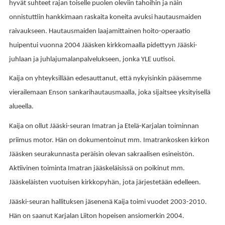
hyvät suhteet rajan toiselle puolen oleviin tahoihin ja näin
onnistuttiin hankkimaan raskaita koneita avuksi hautausmaiden
raivaukseen. Hautausmaiden laajamittainen hoito-operaatio
huipentui vuonna 2004 Jääsken kirkkomaalla pidettyyn Jääski-
juhlaan ja juhlajumalanpalvelukseen, jonka YLE uutisoi.
Kaija on yhteyksillään edesauttanut, että nykyisinkin pääsemme
vierailemaan Enson sankarihautausmaalla, joka sijaitsee yksityisellä
alueella.
Kaija on ollut Jääski-seuran Imatran ja Etelä-Karjalan toiminnan
priimus motor. Hän on dokumentoinut mm. Imatrankosken kirkon
Jääsken seurakunnasta peräisin olevan sakraalisen esineistön.
Aktiivinen toiminta Imatran jääskeläisissä on poikinut mm.
Jääskeläisten vuotuisen kirkkopyhän, jota järjestetään edelleen.
Jääski-seuran hallituksen jäsenenä Kaija toimi vuodet 2003-2010.
Hän on saanut Karjalan Liiton hopeisen ansiomerkin 2004.