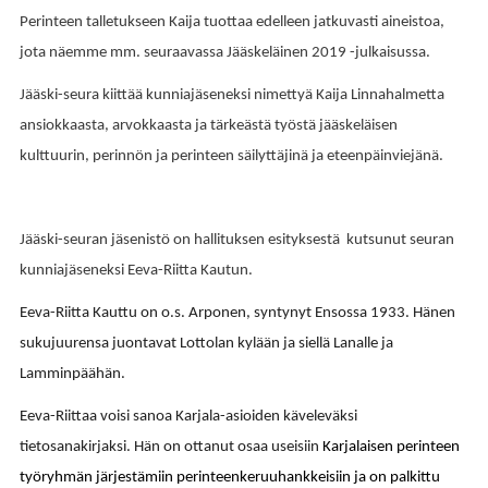
Perinteen talletukseen Kaija tuottaa edelleen jatkuvasti aineistoa,
jota näemme mm. seuraavassa Jääskeläinen 2019 -julkaisussa.
Jääski-seura kiittää kunniajäseneksi nimettyä Kaija Linnahalmetta
ansiokkaasta, arvokkaasta ja tärkeästä työstä jääskeläisen
kulttuurin, perinnön ja perinteen säilyttäjinä ja eteenpäinviejänä.
Jääski-seuran jäsenistö on hallituksen esityksestä kutsunut seuran
kunniajäseneksi Eeva-Riitta Kautun.
Eeva-Riitta Kauttu on o.s. Arponen, syntynyt Ensossa 1933. Hänen
sukujuurensa juontavat Lottolan kylään ja siellä Lanalle ja
Lamminpäähän.
Eeva-Riittaa voisi sanoa Karjala-asioiden käveleväksi
tietosanakirjaksi. Hän on ottanut osaa useisiin
Karjalaisen perinteen
työryhmän järjestämiin perinteenkeruuhankkeisiin ja on palkittu