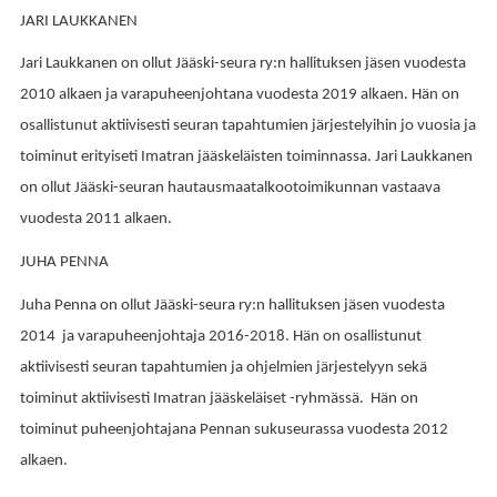
JARI LAUKKANEN
Jari Laukkanen on ollut Jääski-seura ry:n hallituksen jäsen vuodesta
2010 alkaen ja varapuheenjohtana vuodesta 2019 alkaen. Hän on
o
sallistunut aktiivisesti seuran tapahtumien järjestelyihin jo vuosia ja
toiminut erityiseti Imatran jääskeläisten toiminnassa. Jari Laukkanen
on ollut
Jääski-seuran hautausmaatalkootoimikunnan vastaava
vuodesta 2011 alkaen.
JUHA PENNA
Juha Penna on ollut Jääski-seura ry:n hallituksen jäsen vuodesta
2014 ja varapuheenjohtaja 2016-2018. Hän on o
sallistunut
aktiivisesti seuran tapahtumien ja ohjelmien järjestelyyn sekä
t
oiminut aktiivisesti Imatran jääskeläiset -ryhmässä. Hän on
toiminut p
uheenjohtajana Pennan sukuseurassa vuodesta 2012
alkaen.