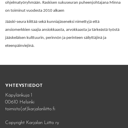
ohjelmatyöryhmään.
Raskisen sukuseuran puheenjohtajana Minna
on toiminut vuodesta 2010 alkaen
Jääski-seura kiittää sekä kunniajäseneksi nimettyjä että
ansiomerkkien saajia ansiokkaasta, arvokkaasta ja tärkeästä työstä
jääskeläisen kulttuurin, perinnön ja perinteen säilyttäjinä ja
eteenpäinviejinä.
YHTEYSTIEDOT
Käpylänkuja 1
00610 Helsinki
toimisto(at)karjalanliitto.fi
Copyright Karjalan Liitto ry