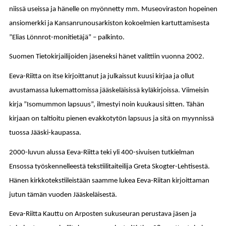
niissä useissa ja hänelle on myönnetty mm. Museoviraston hopeinen
ansiomerkki ja Kansanrunousarkiston kokoelmien kartuttamisesta
”Elias Lönnrot-monitietäjä” – palkinto.
Suomen Tietokirjailijoiden jäseneksi hänet valittiin vuonna 2002.
Eeva-Riitta on itse kirjoittanut ja julkaissut kuusi kirjaa ja ollut
avustamassa lukemattomissa jääskeläisissä kyläkirjoissa. Viimeisin
kirja ”Isomummon lapsuus”, ilmestyi noin kuukausi sitten. Tähän
kirjaan on taltioitu pienen evakkotytön lapsuus ja sitä on myynnissä
tuossa Jääski-kaupassa.
2000-luvun alussa Eeva-Riitta teki yli 400-sivuisen tutkielman
Ensossa työskennelleestä tekstiilitaiteilija Greta Skogter-Lehtisestä.
Hänen kirkkotekstiileistään saamme lukea Eeva-Riitan kirjoittaman
jutun tämän vuoden Jääskeläisestä.
Eeva-Riitta Kauttu on Arposten sukuseuran perustava jäsen ja