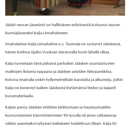
Jääski-seuran jäsenistö on hallituksen esityksestä kutsunut seuran
kunniajäseneksi Kaija Linnahalmeen.
Imatralainen Kaija Linnahalme o.s. Tuomala on syntynyt Jääskessä,
hänen kotinsa sijaitsi Vuoksen itärannalla hyvin lähellä siltaa.
Kaija tunnetaan tänä päivänä parhaiten Jääsken suuntautuvien
matkojen iloisena oppaana ja Jääsken asioiden tietopankkina.
Kotona Imatralla onkin hyllymetreittäin kansioita ja albumeja, joihin
Kaija on kerännyt kaiken Jääskestä löytämänsä tiedon ja laajasti
kuvamateriaalia.
Kaijan panos Jääsken entisten kirkkomaan ja hautausmaiden
kunnostamisen käynnistämiseen 90-luvulla oli aivan ratkaisevaa
niiden saamiseksi nykyisen kaltaiseen hoidettuun tilaan. Kaija loi