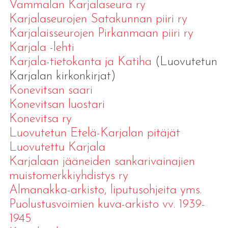
Vammalan Karjalaseura ry
Karjalaseurojen Satakunnan piiri ry
Karjalaisseurojen Pirkanmaan piiri ry
Karjala -lehti
Karjala-tietokanta ja Katiha
(Luovutetun
Karjalan kirkonkirjat)
Konevitsan saari
Konevitsan luostari
Konevitsa ry
Luovutetun Etelä-Karjalan pitäjät
Luovutettu Karjala
Karjalaan jääneiden sankarivainajien
muistomerkkiyhdistys ry
Almanakka-arkisto, liputusohjeita yms.
Puolustusvoimien kuva-arkisto vv. 1939-
1945