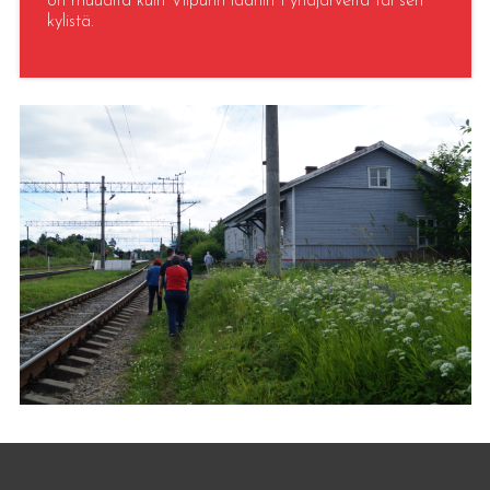
on muualta kuin Viipurin läänin Pyhäjärveltä tai sen
kylistä.