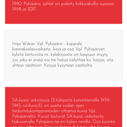
1990. Pyhäjärvi -juhlat on pidetty kirkkoaholla vuosina
1998 ja 2017.
Impi Wiikan Vpl. Pyhäjärvi - kappale
kannakselaisvaiheita -kirja ja osa Vpl. Pyhäjärven
kylistä kertovista ns. kyläkirjoista on loppuun myyty.
Jos joku ei enää voi tai halua säilyttää ko. kirjoja, ota
yhteys säätiöön. Kirjoja kysytään säätiöltä.
SA-kuva- arkistossa (Etulinjasta kotirintamalle 1939-
1945, sa-kuva.fi) on useita sodan ajan
tiedustelukomppanioiden ottamia kuvia Vpl.
Pyhäjärveltä. Kuvat löytyvät SA-kuva -arkistosta
hakusanalla Pyhäjärvi tai eri kylien nimillä. Osa kuvista