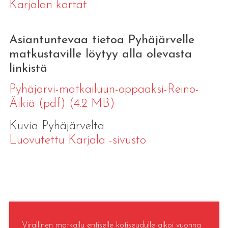
Karjalan kartat
Asiantuntevaa tietoa Pyhäjärvelle
matkustaville löytyy alla olevasta
linkistä
Pyhäjärvi-matkailuun-oppaaksi-Reino-
Äikiä (pdf) (4.2 MB)
Kuvia Pyhäjärveltä
Luovutettu Karjala -sivusto
Virallinen matkailu entiselle kotiseudulle alkoi vuonna