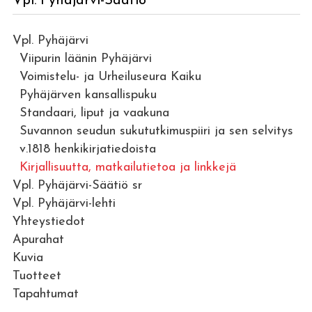
Vpl. Pyhäjärvi-Säätiö
Vpl. Pyhäjärvi
Viipurin läänin Pyhäjärvi
Voimistelu- ja Urheiluseura Kaiku
Pyhäjärven kansallispuku
Standaari, liput ja vaakuna
Suvannon seudun sukututkimuspiiri ja sen selvitys
v.1818 henkikirjatiedoista
Kirjallisuutta, matkailutietoa ja linkkejä
Vpl. Pyhäjärvi-Säätiö sr
Vpl. Pyhäjärvi-lehti
Yhteystiedot
Apurahat
Kuvia
Tuotteet
Tapahtumat