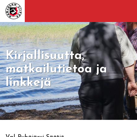
Kirjallisuutta,
matkailutietoa ja
linkkejä