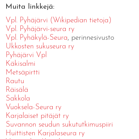
Muita linkkejä:
Vpl. Pyhäjärvi (Wikipedian tietoja)
Vpl. Pyhäjärvi-seura ry
Vpl. Pyhäkylä-Seura
, perinnesivusto
Ukkosten sukuseura ry
Pyhäjärvi Vpl
Käkisalmi
Metsäpirtti
Rautu
Räisälä
Sakkola
Vuoksela-Seura ry
Karjalaiset pitäjät ry
Suvannon seudun sukututkimuspiiri
Huittisten Karjalaseura ry