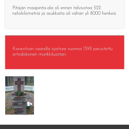
Pitäjän maapinta-ala oli ennen talvisotaa 522
neliökilometriä ja asukkaita oli vähän yli 8000 henkeä.
Konevitsan saarella sijaitsee vuonna 1393 perustettu
ortodoksinen munkkiluostari.