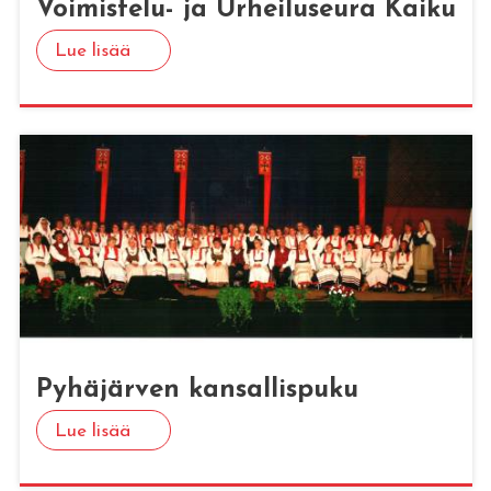
Voi­mis­te­lu- ja Ur­hei­luseu­ra Kaiku
Lue lisää
Py­hä­jär­ven kan­sal­lis­pu­ku
Lue lisää