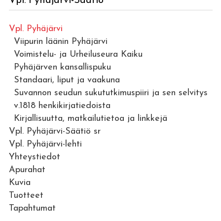
Vpl. Pyhäjärvi-Säätiö
Vpl. Pyhäjärvi
Viipurin läänin Pyhäjärvi
Voimistelu- ja Urheiluseura Kaiku
Pyhäjärven kansallispuku
Standaari, liput ja vaakuna
Suvannon seudun sukututkimuspiiri ja sen selvitys
v.1818 henkikirjatiedoista
Kirjallisuutta, matkailutietoa ja linkkejä
Vpl. Pyhäjärvi-Säätiö sr
Vpl. Pyhäjärvi-lehti
Yhteystiedot
Apurahat
Kuvia
Tuotteet
Tapahtumat