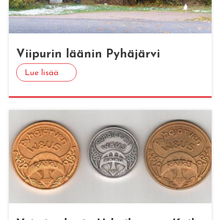
Vii­pu­rin lää­nin Py­hä­jär­vi
Lue lisää