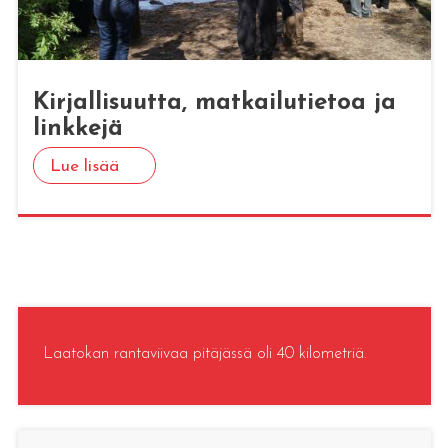
Kir­jal­li­suut­ta, mat­kai­lu­tie­toa ja
link­ke­jä
Lue lisää
Laatokan rantaviivaa pitäjässä oli 40 kilometriä.