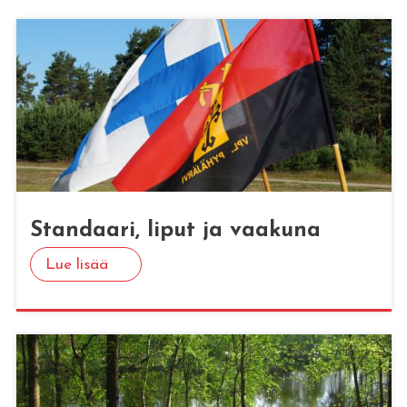
Stan­daa­ri, liput ja vaa­ku­na
Lue lisää