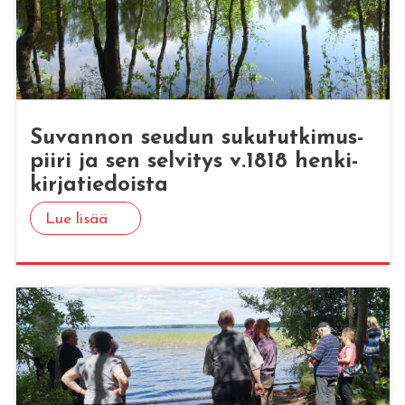
Su­van­non seu­dun su­ku­tut­ki­mus­
pii­ri ja sen sel­vi­tys v.1818 hen­ki­
kir­ja­tie­dois­ta
Lue lisää