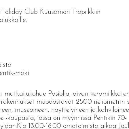
 Holiday Club Kuusamon Tropiikkiin.
lukkaille.
ista
Pentik-mäki
en matkailukohde Posiolla, aivan keramiikkat
tyt rakennukset muodostavat 2500 neliömetrin 
n, museoineen, näyttelyineen ja kahviloineen
e -kaupasta, jossa on myynnissä Pentikin 70- 
kylään.Klo 13.00-16.00 omatoimista aikaa Joul