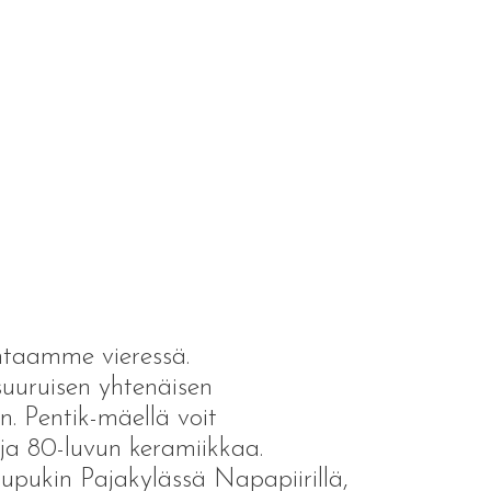
ehtaamme vieressä.
suuruisen yhtenäisen
. Pentik-mäellä voit
ja 80-luvun keramiikkaa.
upukin Pajakylässä Napapiirillä,