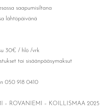
esassa saapumisiltana
sa lähtöpäivänä
u 30€ / hlö /vrk
astukset tai sisäänpääsymaksut
nen 050 918 0410
 – ROVANIEMI – KOILLISMAA 2025