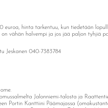
euroa, hinta tarkentuu, kun tiedetään lopulli
 on vähän halvempi ja jos jää paljon tyhjiä pa
erttu Jeskanen 040-7383784
Dome.
omussalmelta Jalonniemi-talosta ja Raattenti
teen Portin Kanttiini Päämajassa (omakustant