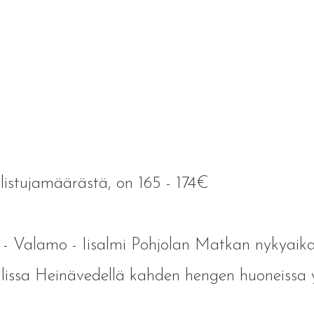
listujamäärästä, on 165 - 174€
la - Valamo - Iisalmi Pohjolan Matkan nykyaikai
lissa Heinävedellä kahden hengen huoneissa 