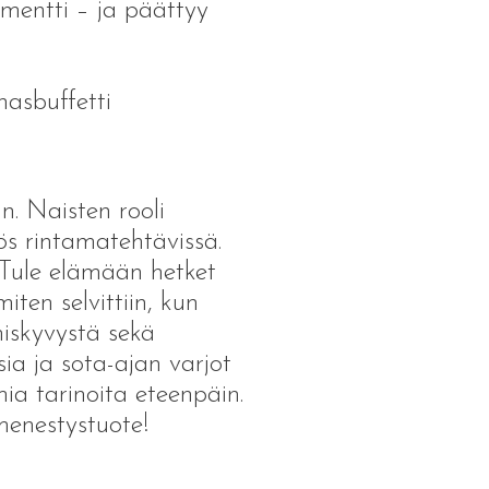
mentti – ja päättyy
nasbuffetti
n. Naisten rooli
ös rintamatehtävissä.
 Tule elämään hetket
ten selvittiin, kun
miskyvystä sekä
ia ja sota-ajan varjot
ia tarinoita eteenpäin.
menestystuote!