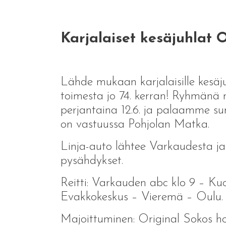
Karjalaiset kesäjuhlat O
Lähde mukaan karjalaisille kesäjuh
toimesta jo 74. kerran! Ryhmän
perjantaina 12.6. ja palaamme s
on vastuussa Pohjolan Matka.
Linja-auto lähtee Varkaudesta ja
pysähdykset.
Reitti: Varkauden abc klo 9 – Kuop
Evakkokeskus – Vieremä – Oulu.
Majoittuminen: Original Sokos h