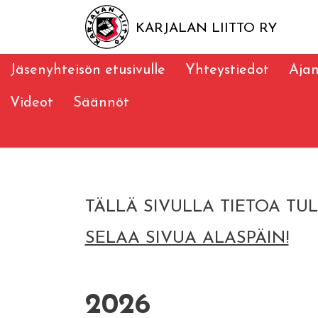
KARJALAN LIITTO RY
Jäsenyhteisön etusivulle
Yhteystiedot
Ajan
Videot
Säännöt
TÄLLÄ SIVULLA TIETOA TU
SELAA SIVUA ALASPÄIN!
2026