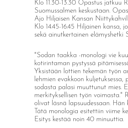
Klo 11.30-13.30 Opastus jatkuu R
Suomussalmen keskustaan. Opastu
Ajo Hiljaisen Kansan Niittykahvi
Klo 14.45-16.45 Hiljainen kansa, 
sekä ainutkertainen elämyshetki
"Sodan taakka -monologi vie kuulij
kotirintaman pystyssä pitämisessä
Yksistään lottien tekemän työn a
lehmien evakkoon kuljetuksessa, pa
sodasta palasi muuttunut mies. Es
merkityksellisen työn voimasta." 
olivat läsnä lapsuudessaan. Hän 
Tätä monologia esitettiin viime k
Esitys kestää noin 40 minuuttia.