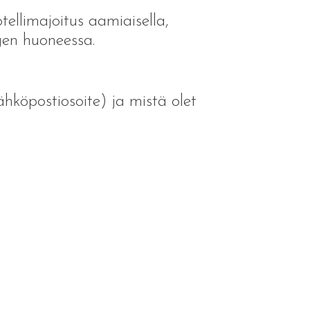
ellimajoitus aamiaisella,
gen huoneessa.
hköpostiosoite) ja mistä olet