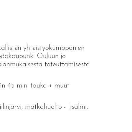
ikallisten yhteistyökumppanien
pääkaupunki Ouluun jo
sianmukaisesta toteuttamisesta
ään 45 min. tauko + muut
linjärvi, matkahuolto - Iisalmi,