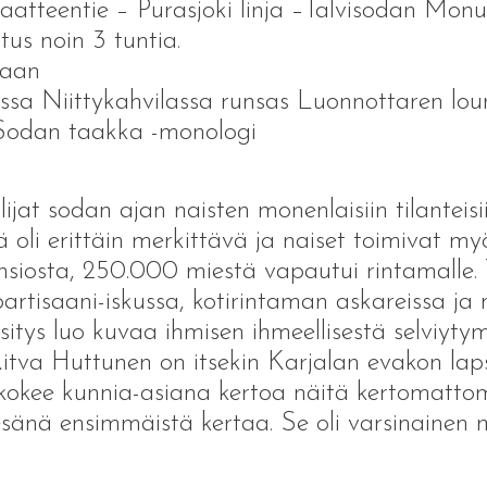
aatteentie – Purasjoki linja –Talvisodan Monu
s noin 3 tuntia.
laan
jossa Niittykahvilassa runsas Luonnottaren lou
 Sodan taakka -monologi
at sodan ajan naisten monenlaisiin tilanteisii
 oli erittäin merkittävä ja naiset toimivat my
nsiosta, 250.000 miestä vapautui rintamalle.
rtisaani-iskussa, kotirintaman askareissa ja mi
itys luo kuvaa ihmisen ihmeellisestä selviyty
Ritva Huttunen on itsekin Karjalan evakon laps
kokee kunnia-asiana kertoa näitä kertomattom
esänä ensimmäistä kertaa. Se oli varsinainen 