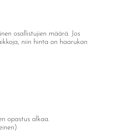
nen osallistujien määrä. Jos
ikkoja, niin hinta on haarukan
en opastus alkaa.
einen)