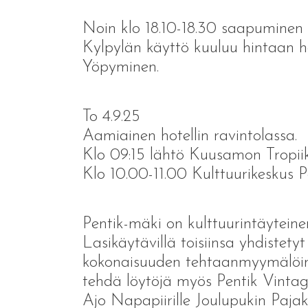
Noin klo 18.10-18.30 saapuminen
Kylpylän käyttö kuuluu hintaan ha
Yöpyminen.
To 4.9.25
Aamiainen hotellin ravintolassa.
Klo 09:15 lähtö Kuusamon Tropiik
Klo 10.00-11.00 Kulttuurikeskus 
Pentik-mäki on kulttuurintäytein
Lasikäytävillä toisiinsa yhdiste
kokonaisuuden tehtaanmyymälöinee
tehdä löytöjä myös Pentik Vintag
Ajo Napapiirille Joulupukin Paja