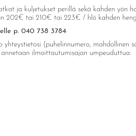
at ja kuljetukset perillä sekä kahden yön hot
 on 202€ tai 210€ tai 223€ / hlö kahden hen
elle p. 040 738 3784
 yhteystietosi (puhelinnumero, mahdollinen sä
 annetaan ilmoittautumisajan umpeuduttua.