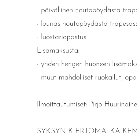
- päivällinen noutopöydästä trap
- lounas noutopöydästä trapesas
- luostariopastus
Lisämaksusta:
- yhden hengen huoneen lisämaks
- muut mahdolliset ruokailut, op
Ilmoittautumiset: Pirjo Huurinai
SYKSYN KIERTOMATKA KEMI