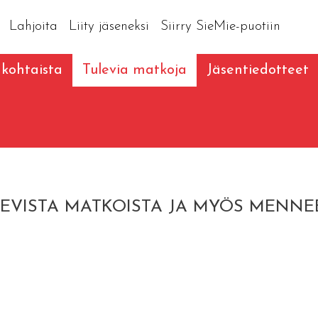
Lahjoita
Liity jäseneksi
Siirry SieMie-puotiin
kohtaista
Tulevia matkoja
Jäsentiedotteet
LEVISTA MATKOISTA JA MYÖS MENNE