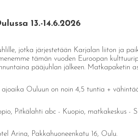
ulussa 13.-14.6.2026
lille, jotka järjestetään Karjalan liiton ja pa
ä menemme tämän vuoden Euroopan kulttuuri
unnuntaina pääjuhlan jälkeen. Matkapaketin a
 ajoaika Ouluun on noin 4,5 tuntia + vähint
io, Pitkälahti abc - Kuopio, matkakeskus - Sii
otel Arina, Pakkahuoneenkatu 16, Oulu.