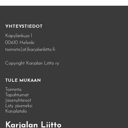
YHTEYSTIEDOT
Käpylänkuja 1
00610 Helsinki
toimisto(at)karjalanliitto.fi
Copyright Karjalan Liitto ry
TULE MUKAAN
Toiminta
Tapahtumat
Jäsenyhteisöt
Liity jäseneksi
Karjalatalo
Karjalan Liitto