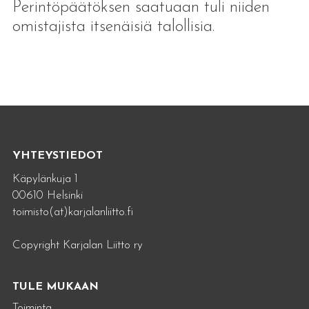
Perintöpäätöksen saatuaan tuli niiden
omistajista itsenäisiä talollisia.
YHTEYSTIEDOT
Käpylänkuja 1
00610 Helsinki
toimisto(at)karjalanliitto.fi
Copyright Karjalan Liitto ry
TULE MUKAAN
Toiminta