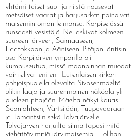
yhtämittaiset suot ja niistä nousevat
metsäiset vaarat ja harjusarkat painoivat
maisemiin oman leimansa. Korpiselässä
runsaasti vesistöjä. Ne laskivat kolmeen
suureen järveen, Saimaaseen,
Laatokkaan ja Ääniseen. Pitäjän läntisin
osa Korpijärven ympärillä oli
kumpuseutua, missä maanpinnan muodot
vaihtelivat eniten. Luterilaisen kirkon
pohjoispuolella olevalta Sivosenmäeltä
olikin laaja ja suurenmoinen näköala yli
puoleen pitäjään. Mäeltä näkyi kauas
Soanlahteen, Värtsilään, Tuupovaaraan
ja Ilomantsiin sekä Tolvajärvelle.
Tolvajärven harjuilta silmä tapasi mitä
viehättävimpiä järvimaisemia − olihan