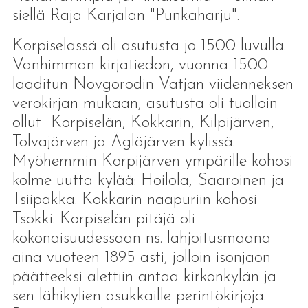
siellä Raja-Karjalan "Punkaharju".
Korpiselassä oli asutusta jo 1500-luvulla.
Vanhimman kirjatiedon, vuonna 1500
laaditun Novgorodin Vatjan viidenneksen
verokirjan mukaan, asutusta oli tuolloin
ollut Korpiselän, Kokkarin, Kilpijärven,
Tolvajärven ja Ägläjärven kylissä.
Myöhemmin Korpijärven ympärille kohosi
kolme uutta kylää: Hoilola, Saaroinen ja
Tsiipakka. Kokkarin naapuriin kohosi
Tsokki. Korpiselän pitäjä oli
kokonaisuudessaan ns. lahjoitusmaana
aina vuoteen 1895 asti, jolloin isonjaon
päätteeksi alettiin antaa kirkonkylän ja
sen lähikylien asukkaille perintökirjoja.