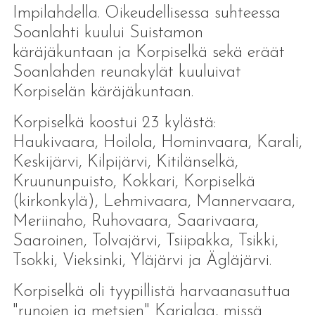
Impilahdella. Oikeudellisessa suhteessa
Soanlahti kuului Suistamon
käräjäkuntaan ja Korpiselkä sekä eräät
Soanlahden reunakylät kuuluivat
Korpiselän käräjäkuntaan.
Korpiselkä koostui 23 kylästä:
Haukivaara, Hoilola, Hominvaara, Karali,
Keskijärvi, Kilpijärvi, Kitilänselkä,
Kruununpuisto, Kokkari, Korpiselkä
(kirkonkylä), Lehmivaara, Mannervaara,
Meriinaho, Ruhovaara, Saarivaara,
Saaroinen, Tolvajärvi, Tsiipakka, Tsikki,
Tsokki, Vieksinki, Yläjärvi ja Ägläjärvi.
Korpiselkä oli tyypillistä harvaanasuttua
"runojen ja metsien" Karjalaa, missä