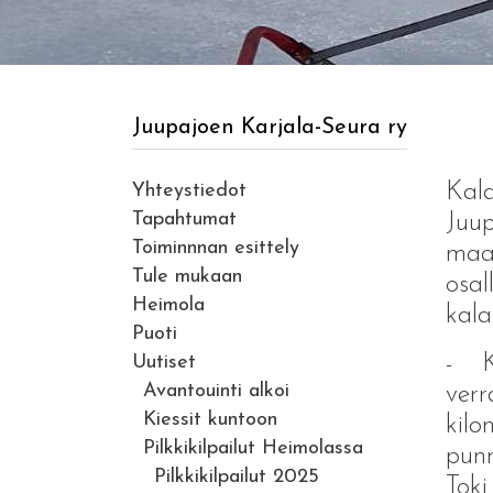
Juupajoen Karjala-Seura ry
Kala
Yhteystiedot
Tapahtumat
Juu
Toiminnnan esittely
maal
Tule mukaan
osal
Heimola
kala
Puoti
- K
Uutiset
Avantouinti alkoi
verr
Kiessit kuntoon
kil
Pilkkikilpailut Heimolassa
punn
Pilkkikilpailut 2025
Toki