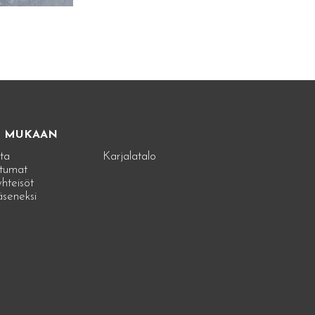
E MUKAAN
ta
Karjalatalo
tumat
hteisöt
jäseneksi