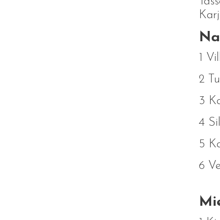
Täss
Karj
Nai
1 Vi
2 Tu
3 K
4 Si
5 Ka
6 Ve
Mie