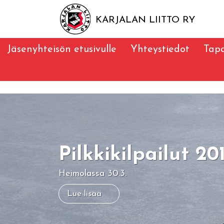
KARJALAN LIITTO RY
Jäsenyhteisön etusivulle
Yhteystiedot
Tap
Pilkkikilpailut 20
Heimolassa 30.3.
Lue lisää