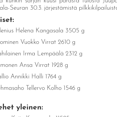
ä kunkin sarjan kuusi parasta tulosta Juup
ala-Seuran 30.3. järjestämistä pilkkikilpailuist
set:
llenius Helena Kangasala 3505 g
ominen Vuokko Virrat 2610 g
ahilainen Irma Lempäälä 2312 g
lmonen Ansa Virrat 1928 g
llio Annikki Halli 1764 g
hmasaho Tellervo Kolho 1546 g
het yleinen: