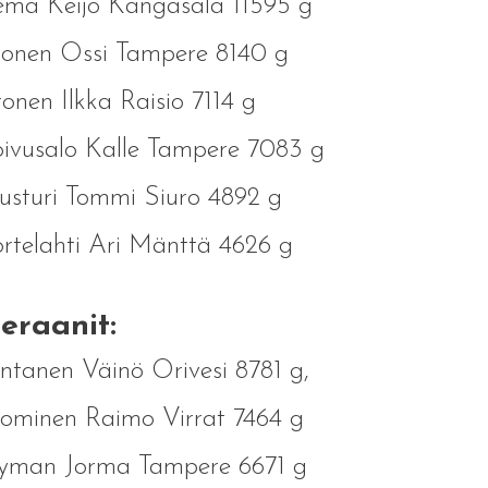
ema Keijo Kangasala 11595 g
ronen Ossi Tampere 8140 g
onen Ilkka Raisio 7114 g
ivusalo Kalle Tampere 7083 g
sturi Tommi Siuro 4892 g
rtelahti Ari Mänttä 4626 g
eraanit:
ntanen Väinö Orivesi 8781 g,
ominen Raimo Virrat 7464 g
yman Jorma Tampere 6671 g