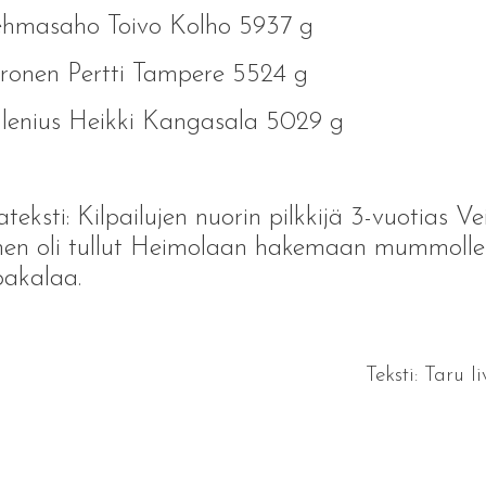
ehmasaho Toivo Kolho 5937 g
ironen Pertti Tampere 5524 g
llenius Heikki Kangasala 5029 g
teksti: Kilpailujen nuorin pilkkijä 3-vuotias Ve
nen oli tullut Heimolaan hakemaan mummolle
pakalaa.
Teksti: Taru I