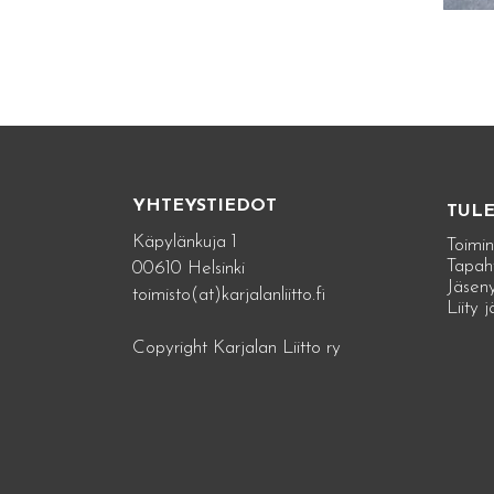
YHTEYSTIEDOT
TUL
Käpylänkuja 1
Toimin
Tapah
00610 Helsinki
Jäseny
toimisto(at)karjalanliitto.fi
Liity 
Copyright Karjalan Liitto ry