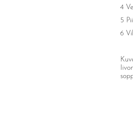
4 V
5 Pi
6 Vi
Kuva
Iivo
sop