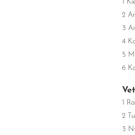
1 Ki
2 A
3 Ar
4 Ko
5 Mu
6 Ko
Vet
1 Ra
2 Tu
3 N