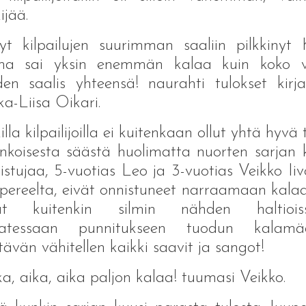
ijää.
t kilpailujen suurimman saaliin pilkkinyt 
ma sai yksin enemmän kalaa kuin koko v
en saalis yhteensä! naurahti tulokset kirj
ka-Liisa Oikari.
illa kilpailijoilla ei kuitenkaan ollut yhtä hyvä t
nkoisesta säästä huolimatta nuorten sarjan 
listujaa, 5-vuotias Leo ja 3-vuotias Veikko Ii
ereelta, eivät onnistuneet narraamaan kala
vat kuitenkin silmin nähden haltiois
ratessaan punnitukseen tuodun kalamä
tävän vähitellen kaikki saavit ja sangot!
ka, aika, aika paljon kalaa! tuumasi Veikko.