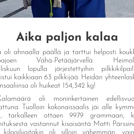
Aika paljon kalaa
 oli ahnaalla päällä ja tarttui helposti kou
pajoen Vähä-Petääjärvellä. Heimol
iskuun lopulla järjestettyihin pilkkikilpail
listui kaikkiaan 63 pilkkijää. Heidän yhteenlas
nsaaliinsa oli huikeat 154,342 kg!
alamäärä oli moninkertainen edellisvuo
attuna. Tuolloin kokonaissaalis jäi alle kym
on, tarkalleen ottaen 9979 grammaan, ke
ituksesta vastannut kisaisäntä Matti Pärssin
 kilpailijoitakin oli silloin vähemmän, va