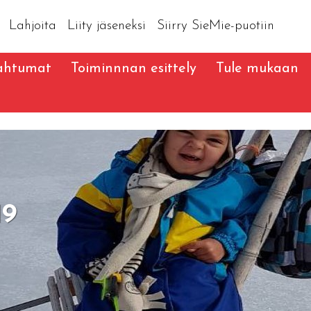
Lahjoita
Liity jäseneksi
Siirry SieMie-puotiin
ahtumat
Toiminnnan esittely
Tule mukaan
19