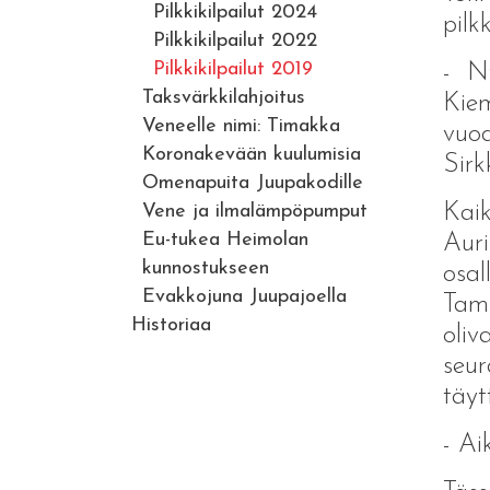
Pilkkikilpailut 2024
pilkk
Pilkkikilpailut 2022
Pilkkikilpailut 2019
- Ny
Taksvärkkilahjoitus
Kie
Veneelle nimi: Timakka
vuod
Koronakevään kuulumisia
Sirk
Omenapuita Juupakodille
Kaik
Vene ja ilmalämpöpumput
Eu-tukea Heimolan
Auri
kunnostukseen
osal
Evakkojuna Juupajoella
Tamp
Historiaa
oli
seu
täyt
- Ai