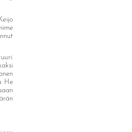
Keijo
iime
annut
uuri.
kaksi
vonen
a. He
saan
ärän