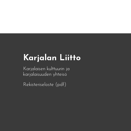
Karjalan Liitto
Karjalaisen kulttuurin ja
karjalaisuuden yhteisö
Rekisteriseloste (pdf)