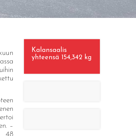
Kalansaalis
kkuun
yhteensä 154,342 kg
assa
uihin
kettu
teen
menen
rtoi
en. –
in 48