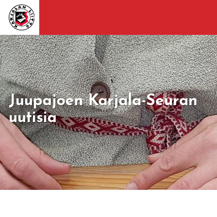
Juupajoen Karjala-Seuran
uutisia