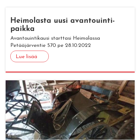
Hei­mo­las­ta uusi avan­to­uin­ti­
paik­ka
Avantouintikausi starttasi Heimolassa
Petääjärventie 570 pe 28.10.2022
Lue lisää