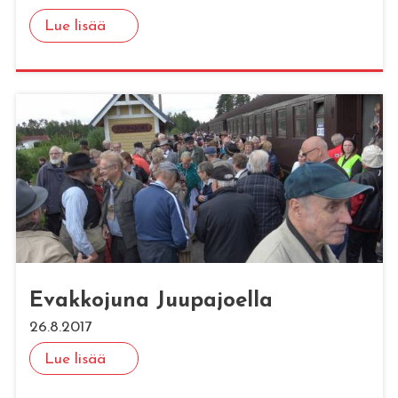
Lue lisää
Evak­ko­ju­na Juu­pa­joel­la
26.8.2017
Lue lisää