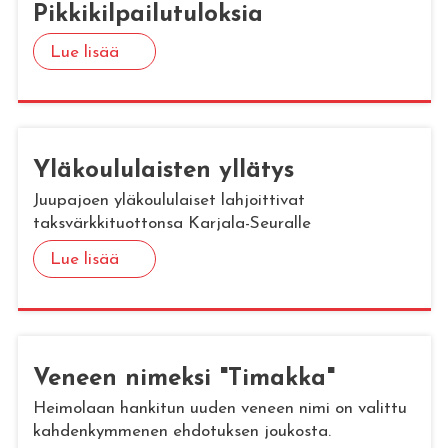
Pik­ki­kil­pai­lu­tu­lok­sia
Lue lisää
Ylä­kou­lu­lais­ten yl­lä­tys
Juupajoen yläkoululaiset lahjoittivat
taksvärkkituottonsa Karjala-Seuralle
Lue lisää
Ve­neen ni­mek­si "Ti­mak­ka"
Heimolaan hankitun uuden veneen nimi on valittu
kahdenkymmenen ehdotuksen joukosta.