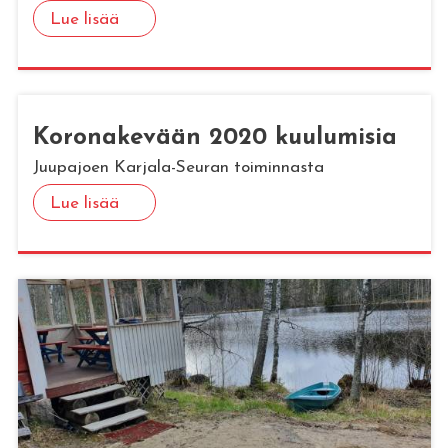
Lue lisää
Ko­ro­na­ke­vään 2020 kuu­lu­mi­sia
Juupajoen Karjala-Seuran toiminnasta
Lue lisää