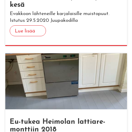
kesä
Evakkoon lähteneille karjalaisille muistopuut.
Istutus 29.5.2020 Juupakodilla
Lue lisää
Eu-tukea Hei­mo­lan lat­tia­re­
mont­tiin 2018