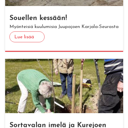
Sou­el­len kes­sään!
Myönteisiä kuulumisia Juupajoen Karjala-Seurasta
Lue lisää
Sor­ta­va­lan imelä ja Ku­re­joen