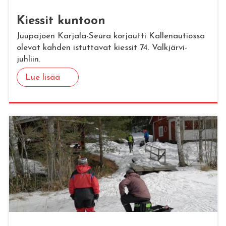
Kies­sit kun­toon
Juupajoen Karjala-Seura korjautti Kallenautiossa
olevat kahden istuttavat kiessit 74. Valkjärvi-
juhliin.
Lue lisää