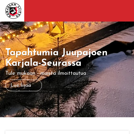
Tapahtumia Juupajoen
Karjala-Seurassa
Tule mukaan - muista ilmoittautua
Lue lisää