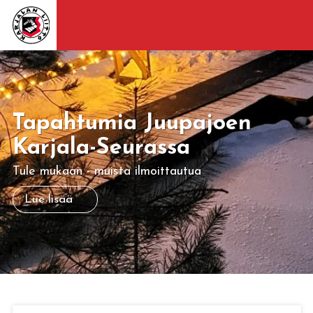
Tapahtumia Juupajoen
Karjala-Seurassa
Tule mukaan - muista ilmoittautua
Lue lisää