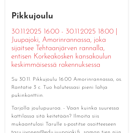
Pikkujoulu
30.11.2025 16:00 - 30.11.2025 18:00
|
Juupajoki
, Amorinrannassa, joka
sijaitsee Tehtaanjärven rannalla,
entisen Korkeakosken kansakoulun
keskimmäisessä rakennuksessa
Su 30.11. Pikkujoulu 16.00 Amorinrannassa, os.
Rantatie 3 c. Tuo halutessasi pieni lahja
pukinkonttiin.
Tarjolla joulupuuroa. - Vaan kuinka suuressa
kattilassa sitä keitetään? Ilmoita siis
mukaantulosi Tarulle s-postitse osoitteeseen
taru.iivonen@edu.juupajoki.fi saman tien niin