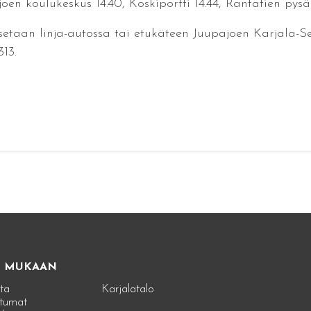
en koulukeskus 14.40, Koskiportti 14.44, Rantatien pysäkki
taan linja-autossa tai etukäteen Juupajoen Karjala-Seu
13.
E MUKAAN
ta
Karjalatalo
tumat