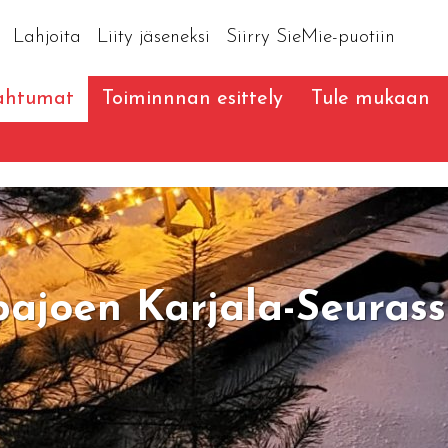
Lahjoita
Liity jäseneksi
Siirry SieMie-puotiin
ahtumat
Toiminnnan esittely
Tule mukaan
ajoen Karjala-Seuras