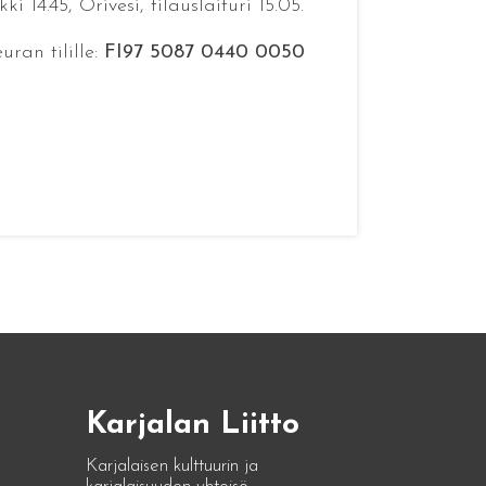
 14.45, Orivesi, tilauslaituri 15.05.
ran tilille:
FI97 5087 0440 0050
Karjalan Liitto
Karjalaisen kulttuurin ja