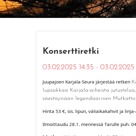
Konserttiretki
03.02.2025 14:35 - 03.02.2025
Juupajoen Karjala-Seura järjestää retken
K
lupsakkaa Karjala-aiheista jutustelua,
säestäjinään legendaarinen Mutkattoma
Hinta
53 €, sis. lipun, väliaikakahvit ja lin
Ilmoittaudu
28.1. mennessä Tarulle puh. 040