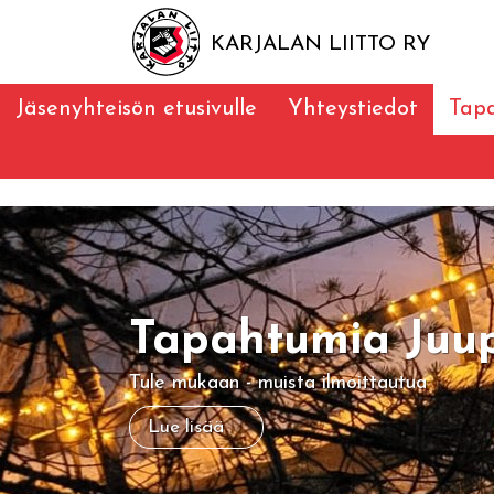
KARJALAN LIITTO RY
Jäsenyhteisön etusivulle
Yhteystiedot
Tap
Tapahtumia Juup
Tule mukaan - muista ilmoittautua
Lue lisää