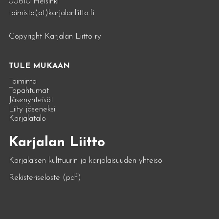
00610 Helsinki
toimisto(at)karjalanliitto.fi
Copyright Karjalan Liitto ry
TULE MUKAAN
Toiminta
Tapahtumat
Jäsenyhteisöt
Liity jäseneksi
Karjalatalo
Karjalan Liitto
Karjalaisen kulttuurin ja karjalaisuuden yhteisö
Rekisteriseloste (pdf)