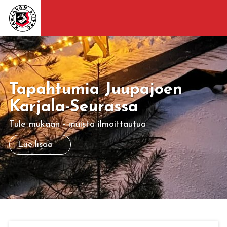
Tapahtumia Juupajoen
Karjala-Seurassa
Tule mukaan - muista ilmoittautua
Lue lisää