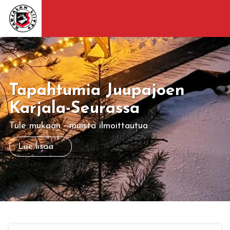
Tapahtumia Juupajoen
Karjala-Seurassa
Tule mukaan - muista ilmoittautua
Lue lisää