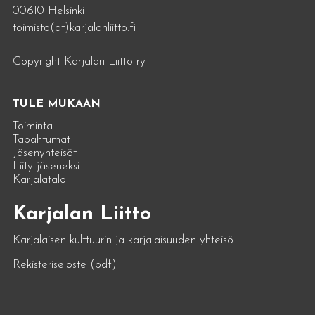
00610 Helsinki
toimisto(at)karjalanliitto.fi
Copyright Karjalan Liitto ry
TULE MUKAAN
Toiminta
Tapahtumat
Jäsenyhteisöt
Liity jäseneksi
Karjalatalo
Karjalan Liitto
Karjalaisen kulttuurin ja karjalaisuuden yhteisö
Rekisteriseloste (pdf)