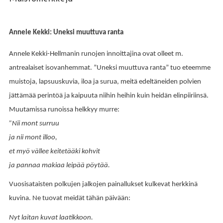
Annele Kekki: Uneksi muuttuva ranta
Annele Kekki-Hellmanin runojen innoittajina ovat olleet m.
antrealaiset isovanhemmat. ”Uneksi muuttuva ranta” tuo eteemme
muistoja, lapsuuskuvia, iloa ja surua, meitä edeltäneiden polvien
jättämää perintöä ja kaipuuta niihin heihin kuin heidän elinpiiriinsä.
Muutamissa runoissa helkkyy murre:
”Nii mont surruu
ja nii mont illoo,
et myö vällee keitetääki kohvit
ja pannaa makiaa leipää pöytää.
Vuosisataisten polkujen jalkojen painallukset kulkevat herkkinä
kuvina. Ne tuovat meidät tähän päivään:
Nyt laitan kuvat laatikkoon.