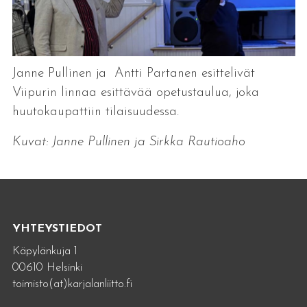
Janne Pullinen ja Antti Partanen esittelivät
Viipurin linnaa esittävää opetustaulua, joka
huutokaupattiin tilaisuudessa.
Kuvat: Janne Pullinen ja Sirkka Rautioaho
YHTEYSTIEDOT
Käpylänkuja 1
00610 Helsinki
toimisto(at)karjalanliitto.fi