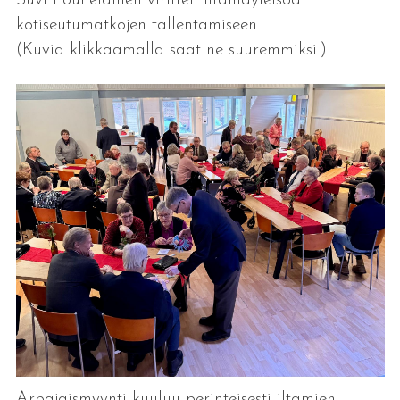
Suvi Louhelainen viritteli iltamayleisöä
kotiseutumatkojen tallentamiseen.
(Kuvia klikkaamalla saat ne suuremmiksi.)
Arpajaismyynti kuuluu perinteisesti iltamien