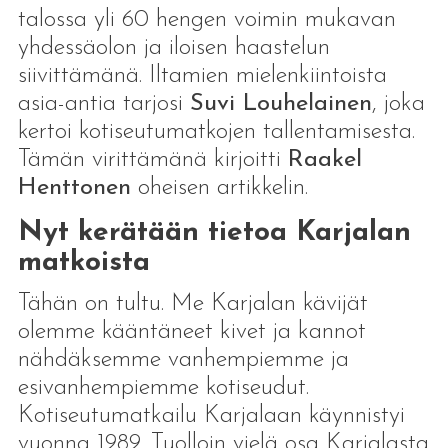
talossa yli 60 hengen voimin mukavan
yhdessäolon ja iloisen haastelun
siivittämänä. Iltamien mielenkiintoista
asia-antia tarjosi
Suvi Louhelainen
, joka
kertoi kotiseutumatkojen tallentamisesta.
Tämän virittämänä kirjoitti
Raakel
Henttonen
oheisen artikkelin.
Nyt kerätään tietoa Karjalan
matkoista
Tähän on tultu. Me Karjalan kävijät
olemme kääntäneet kivet ja kannot
nähdäksemme vanhempiemme ja
esivanhempiemme kotiseudut.
Kotiseutumatkailu Karjalaan käynnistyi
vuonna 1989. Tuolloin vielä osa Karjalasta