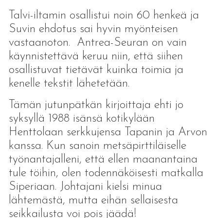
Talvi-iltamin osallistui noin 60 henkeä ja
Suvin ehdotus sai hyvin myönteisen
vastaanoton. Antrea-Seuran on vain
käynnistettävä keruu niin, että siihen
osallistuvat tietävät kuinka toimia ja
kenelle tekstit lähetetään.
Tämän jutunpätkän kirjoittaja ehti jo
syksyllä 1988 isänsä kotikylään
Henttolaan serkkujensa Tapanin ja Arvon
kanssa. Kun sanoin metsäpirttiläiselle
työnantajalleni, että ellen maanantaina
tule töihin, olen todennäköisesti matkalla
Siperiaan. Johtajani kielsi minua
lähtemästä, mutta eihän sellaisesta
seikkailusta voi pois jäädä!