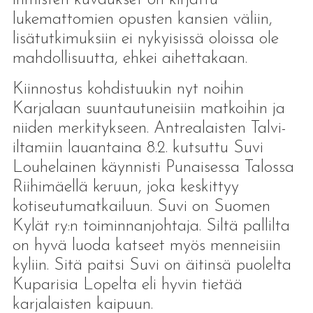
ihmisten kuvaukset on kirjattu
lukemattomien opusten kansien väliin,
lisätutkimuksiin ei nykyisissä oloissa ole
mahdollisuutta, ehkei aihettakaan.
Kiinnostus kohdistuukin nyt noihin
Karjalaan suuntautuneisiin matkoihin ja
niiden merkitykseen. Antrealaisten Talvi-
iltamiin lauantaina 8.2. kutsuttu Suvi
Louhelainen käynnisti Punaisessa Talossa
Riihimäellä keruun, joka keskittyy
kotiseutumatkailuun. Suvi on Suomen
Kylät ry:n toiminnanjohtaja. Siltä pallilta
on hyvä luoda katseet myös menneisiin
kyliin. Sitä paitsi Suvi on äitinsä puolelta
Kuparisia Lopelta eli hyvin tietää
karjalaisten kaipuun.