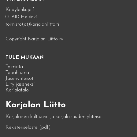
Käpylänkuja 1
00610 Helsinki
toimisto(at)karjalanliitto.fi
Copyright Karjalan Liitto ry
TULE MUKAAN
Toiminta
Tapahtumat
Jäsenyhteisöt
Liity jäseneksi
Karjalatalo
Karjalan Liitto
Karjalaisen kulttuurin ja karjalaisuuden yhteisö
Rekisteriseloste (pdf)