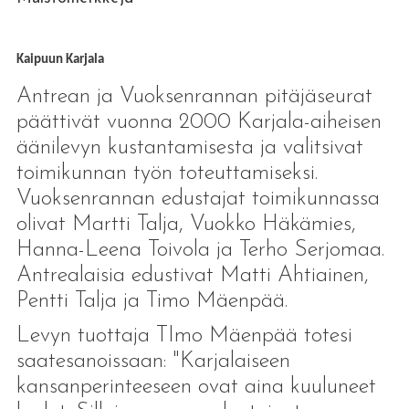
Kaipuun Karjala
Antrean ja Vuoksenrannan pitäjäseurat
päättivät vuonna 2000 Karjala-aiheisen
äänilevyn kustantamisesta ja valitsivat
toimikunnan työn toteuttamiseksi.
Vuoksenrannan edustajat toimikunnassa
olivat Martti Talja, Vuokko Häkämies,
Hanna-Leena Toivola ja Terho Serjomaa.
Antrealaisia edustivat Matti Ahtiainen,
Pentti Talja ja Timo Mäenpää.
Levyn tuottaja TImo Mäenpää totesi
saatesanoissaan: "Karjalaiseen
kansanperinteeseen ovat aina kuuluneet