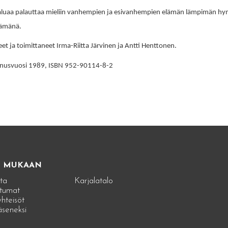
haluaa palauttaa mieliin vanhempien ja esivanhempien elämän lämpimän h
ämänä.
et ja toimittaneet
Irma-Riitta Järvinen
ja
Antti Henttonen
.
nusvuosi 1989, ISBN 952-90114-8-2
E MUKAAN
ta
Karjalatalo
tumat
hteisöt
jäseneksi