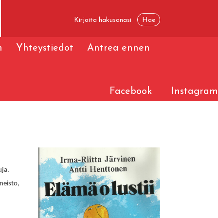
n
Yhteystiedot
Antrea ennen
Facebook
Instagram
uja.
neisto,