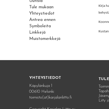
Uutisia
Kirja 
Tule mukaan
kehyst
Yhteystiedot
Antrea ennen
Koonne
Symboleita
Kustan
Linkkejä
Muistomerkkejä
YHTEYSTIEDOT
TUL
Käpylänkuja 1
Toimin
Tapah
00610 Helsinki
Jäseny
toimisto(at)karjalanliitto.fi
Liity 