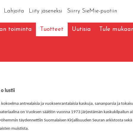
Lahjoita
Liity jäseneksi
Siirry SieMie-puotiin
an toiminta
Tuotteet
Uutisia
Tule mukaa
o lustii
kokoelma antrealaisia ja vuoksenrantalaisia kaskuja, sananparsia ja tokais
ateriaalina on Vuoksen säätiön vuonna 1973 järjestämän kaskukilpailun ai
yöhemmin täydennettiin Suomalaisen Kirjallisuuden Seuran arkistosta sekä
aisten muistista.