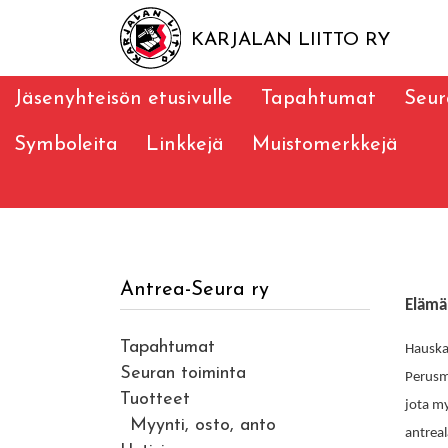
KARJALAN LIITTO RY
Jäsenyhteisön etusivulle
Tapahtumat
Seur
Symboleita
Linkkejä
Muistomerkkejä
Antrea-Seura ry
Elämä 
Tapahtumat
Hauska 
Seuran toiminta
Perusm
Tuotteet
jota m
Myynti, osto, anto
antreal