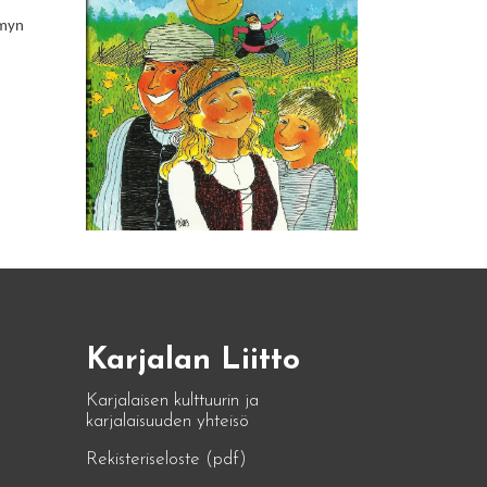
ymyn
Karjalan Liitto
Karjalaisen kulttuurin ja
karjalaisuuden yhteisö
Rekisteriseloste (pdf)