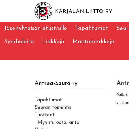
KARJALAN LIITTO RY
Jäsenyhteisön etusivulle
Tapahtumat
Seur
Symboleita
Linkkejä
Muistomerkkejä
Antr
Antrea-Seura ry
Paita o
Tapahtumat
vaakun
Seuran toiminta
Tuotteet
Myynti, osto, anto