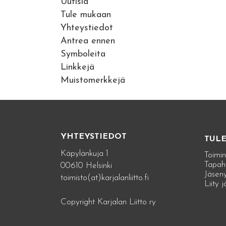
Uutisia
Tule mukaan
Yhteystiedot
Antrea ennen
Symboleita
Linkkejä
Muistomerkkejä
YHTEYSTIEDOT
TUL
Käpylänkuja 1
Toimin
Tapah
00610 Helsinki
Jäseny
toimisto(at)karjalanliitto.fi
Liity 
Copyright Karjalan Liitto ry