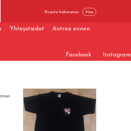
n
Yhteystiedot
Antrea ennen
Facebook
Instagram
ntrean