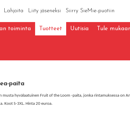
Lahjoita
Liity jäseneksi
Siirry SieMie-puotiin
an toiminta
Tuotteet
Uutisia
Tule mukaa
ea-paita
n musta hyvälaatuinen Fruit of the Loom -paita, jonka rintamuksessa on A
a. Koot S-3XL. Hinta 20 euroa.