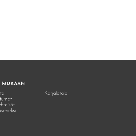
E MUKAAN
ta
Karjalatalo
tumat
hteisöt
jäseneksi