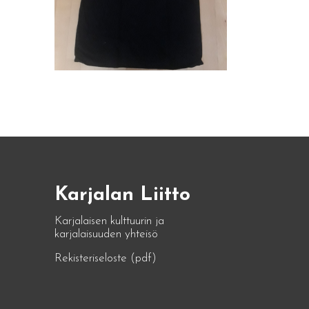
Karjalan Liitto
Karjalaisen kulttuurin ja
karjalaisuuden yhteisö
Rekisteriseloste (pdf)