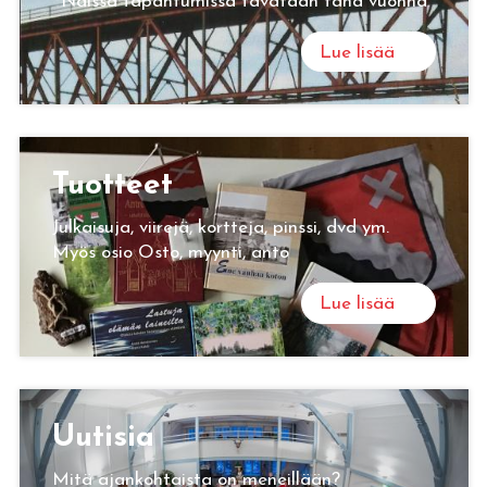
Näissä tapahtumissa tavataan tänä vuonna
Lue lisää
Tuot­teet
Julkaisuja, viirejä, kortteja, pinssi, dvd ym.
Myös osio Osto, myynti, anto
Lue lisää
Uu­ti­sia
Mitä ajankohtaista on meneillään?