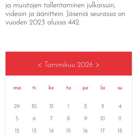
ja muistojen tallentaminen julkaisuin,
videoin ja äänittein. Jäseniä seurassa on
vuoden 2023 alussa 442.
<
Tammikuu 2026
>
ma
ti
ke
to
pe
la
su
29
30
31
1
2
3
4
5
6
7
8
9
10
11
12
13
14
15
16
17
18