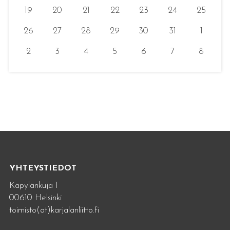
19
20
21
22
23
24
25
26
27
28
29
30
31
1
2
3
4
5
6
7
8
YHTEYSTIEDOT
Käpylänkuja 1
00610 Helsinki
toimisto(at)karjalanliitto.fi