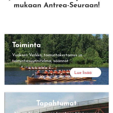
mukaan Antrea-Seuraan!
Toi­min­ta
Vuoksen Verkko, toimintakertomus ja
toimintasuunnitelma, säännöt
Lue lisää
Ta­pah­tu­mat