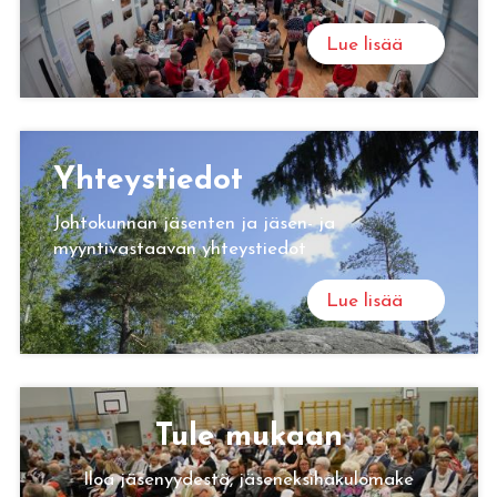
Lue lisää
Yh­teys­tie­dot
Johtokunnan jäsenten ja jäsen- ja
myyntivastaavan yhteystiedot
Lue lisää
Tule mu­kaan
Iloa jäsenyydestä, jäseneksihakulomake