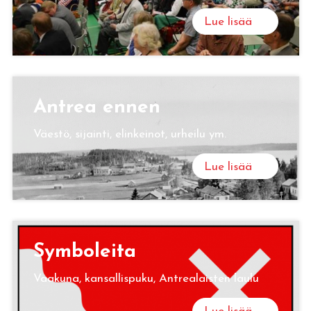
Lue lisää
Ant­rea ennen
Väestö, sijainti, elinkeinot, urheilu ym.
Lue lisää
Sym­bo­lei­ta
Vaakuna, kansallispuku, Antrealaisten laulu