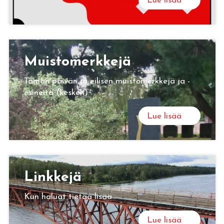
Lue lisää
Muis­to­merk­ke­jä
Tämän päivän ja eilisen muistomerkkejä ja -
esineitä (kesken)
Lue lisää
Link­ke­jä
Kun haluat tietää lisää...
Lue lisää