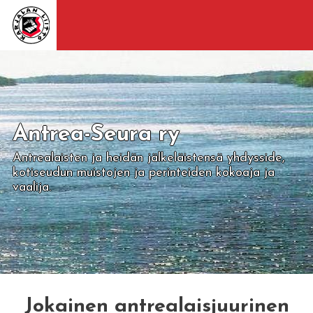
Antrea-Seura ry
Antrealaisten ja heidän jälkeläistensä yhdysside,
kotiseudun muistojen ja perinteiden kokoaja ja
vaalija.
Jokainen antrealaisjuurinen