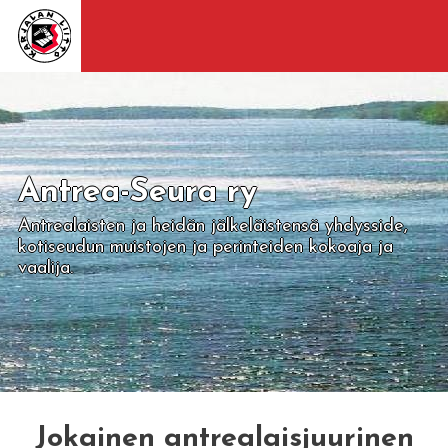
Antrea-Seura ry
Antrealaisten ja heidän jälkeläistensä yhdysside,
kotiseudun muistojen ja perinteiden kokoaja ja
vaalija.
Jokainen antrealaisjuurinen