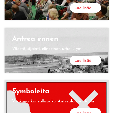
Lue lisää
Ant­rea ennen
Väestö, sijainti, elinkeinot, urheilu ym.
Lue lisää
Sym­bo­lei­ta
Vaakuna, kansallispuku, Antrealaisten laulu