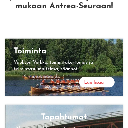
mukaan Antrea-Seuraan!
Toi­min­ta
Vuoksen Verkko, toimintakertomus ja
toimintasuunnitelma, säännöt
Lue lisää
Ta­pah­tu­mat