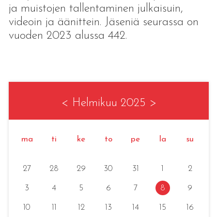
ja muistojen tallentaminen julkaisuin,
videoin ja äänittein. Jäseniä seurassa on
vuoden 2023 alussa 442.
<
Helmikuu 2025
>
ma
ti
ke
to
pe
la
su
27
28
29
30
31
1
2
3
4
5
6
7
8
9
10
11
12
13
14
15
16