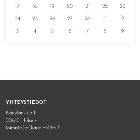
17
18
19
20
21
22
23
24
25
26
27
28
1
2
3
4
5
6
7
8
9
YHTEYSTIEDOT
Käpylänkuja 1
00610 Helsinki
toimisto(at)karjalanliitto.fi