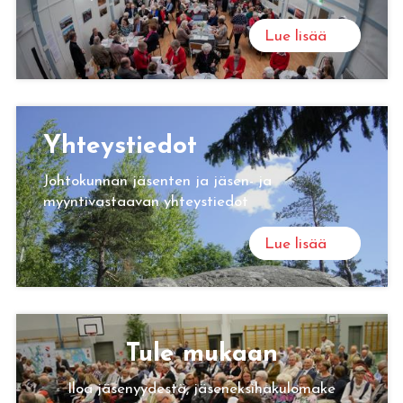
Lue lisää
Yh­teys­tie­dot
Johtokunnan jäsenten ja jäsen- ja
myyntivastaavan yhteystiedot
Lue lisää
Tule mu­kaan
Iloa jäsenyydestä, jäseneksihakulomake