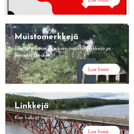
Lue lisää
Muis­to­merk­ke­jä
Tämän päivän ja eilisen muistomerkkejä ja -
esineitä (kesken)
Lue lisää
Link­ke­jä
Kun haluat tietää lisää...
Lue lisää