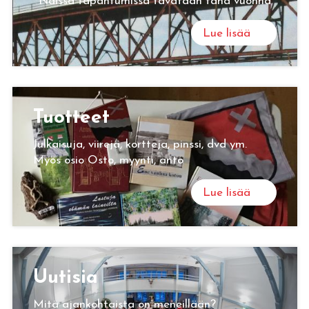
Näissä tapahtumissa tavataan tänä vuonna
Lue lisää
Tuot­teet
Julkaisuja, viirejä, kortteja, pinssi, dvd ym.
Myös osio Osto, myynti, anto
Lue lisää
Uu­ti­sia
Mitä ajankohtaista on meneillään?