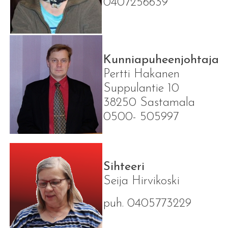
0407256639
Kunniapuheenjohtaja
Pertti Hakanen
Suppulantie 10
38250 Sastamala
0500- 505997
Sihteeri
Seija Hirvikoski
puh. 0405773229