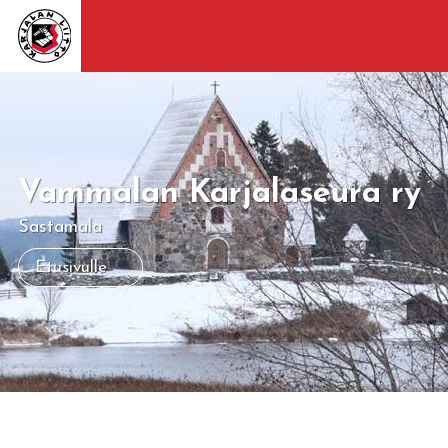
Vammalan Karjalaseura ry
Sastamala
Etusivulle