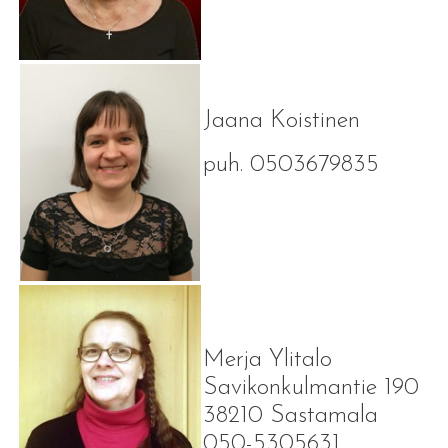
Jaana Koistinen
puh. 0503679835
Merja Ylitalo
Savikonkulmantie 190
38210 Sastamala
050-5305631