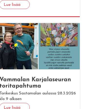
Lue lisää
Vam­ma­lan Kar­ja­la­seu­ran
to­ri­ta­pah­tu­ma
Torikeskus Sastamalan aulassa 28.3.2026
klo 9 alkaen
Lue lisää