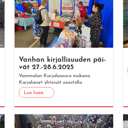
Van­han kir­jal­li­suu­den päi­
vät 27.-28.6.2025
Vammalan Karjalaseura mukana
Karjalaiset yhteisöt osastolla
Lue lisää