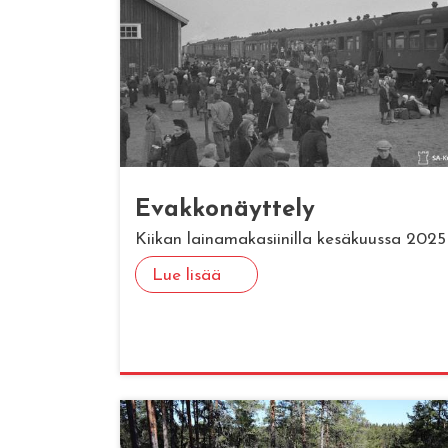
Evak­ko­näyt­te­ly
Kiikan lainamakasiinilla kesäkuussa 2025
Lue lisää