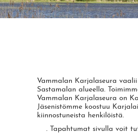
Vammalan Karjalaseura vaalii 
Sastamalan alueella. Toimimme k
Vammalan Karjalaseura on Karj
Jäsenistömme koostuu Karjalai
kiinnostuneista henkilöistä.
. Tapahtumat sivulla voit t