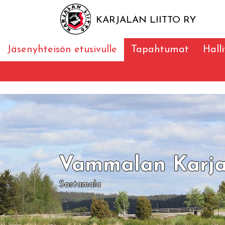
KARJALAN LIITTO RY
Jäsenyhteisön etusivulle
Tapahtumat
Halli
Vammalan Karja
Sastamala