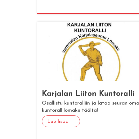
Kar­ja­lan Lii­ton Kun­to­ral­li
Osallistu kuntoralliin ja lataa seuran om
kuntorallilomake täältä!
Lue lisää