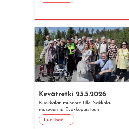
Ke­vät­ret­ki 23.5.2026
Kuokkalan museoraitille, Sakkola-
museoon ja Evakkopuistoon
Lue lisää