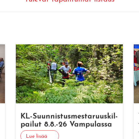
KL-Suun­nis­tus­mes­ta­ruus­kil­
pai­lut 8.8.-26 Vam­pu­las­sa
Lue lisää