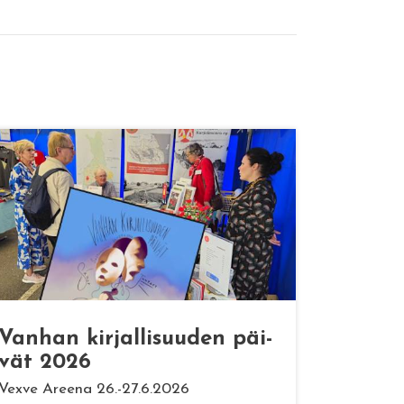
Van­han kir­jal­li­suu­den päi­
vät 2026
Vexve Areena 26.-27.6.2026