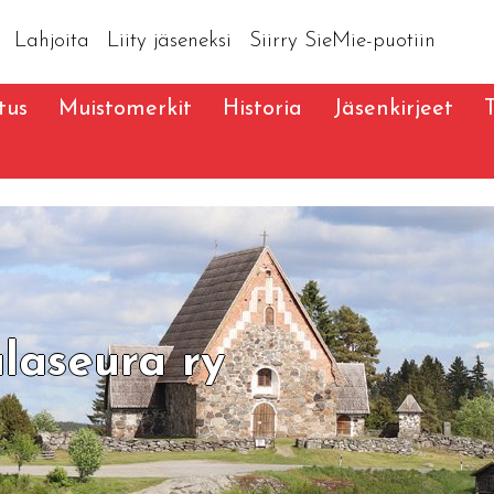
Lahjoita
Liity jäseneksi
Siirry SieMie-puotiin
tus
Muistomerkit
Historia
Jäsenkirjeet
laseura ry