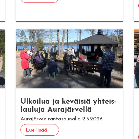
Ul­koi­lua ja ke­väi­siä yh­teis­
lau­lu­ja Au­ra­jär­vel­lä
Aurajärven rantasaunalla 2.5.2026
Lue lisää