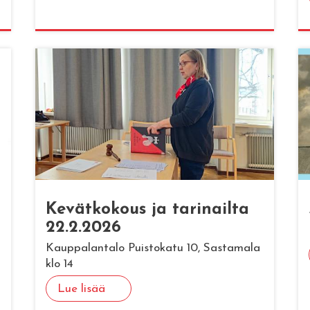
Ke­vät­ko­kous ja ta­ri­nail­ta
22.2.2026
a
Kauppalantalo Puistokatu 10, Sastamala
klo 14
Lue lisää