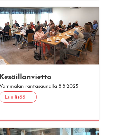
Ke­säil­lan­viet­to
Vammalan rantasaunalla 8.8.2025
Lue lisää