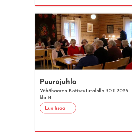
Puu­ro­juh­la
Vähähaaran Kotiseututalolla 30.11.2025
klo 14
Lue lisää