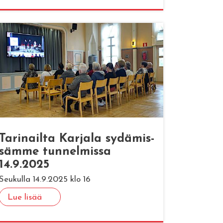
Ta­ri­nail­ta Kar­ja­la sy­dä­mis­
säm­me tun­nel­mis­sa
14.9.2025
Seukulla 14.9.2025 klo 16
Lue lisää