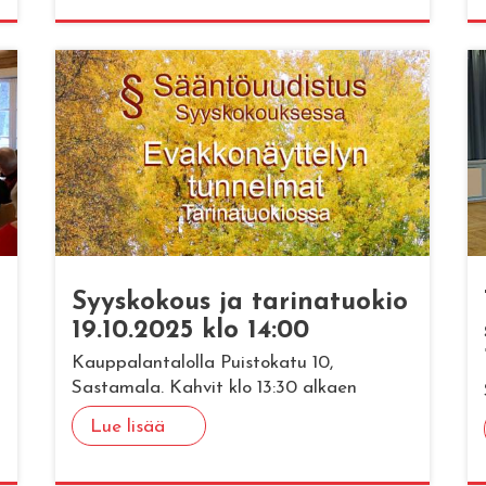
Syys­ko­kous ja ta­ri­na­tuo­kio
19.10.2025 klo 14:00
Kauppalantalolla Puistokatu 10,
Sastamala. Kahvit klo 13:30 alkaen
Lue lisää