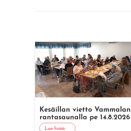
Ke­säil­lan viet­to Vam­ma­lan
ran­ta­sau­nal­la pe 14.8.2026
Lue lisää