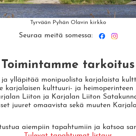
Tyrvään Pyhän Olavin kirkko
Seuraa meitä somessa:
Toimintamme tarkoitus
ja ylläpitää monipuolista karjalaista kul
arjalaisen kulttuuri- ja heimoperinteen si
alan Liiton ja Karjalan Liiton Satakunnan
set juuret omaavista sekä muuten Karjala
utustua aiempiin tapahtumiin ja katsoa sam
Tulevat tapahtumat listaus