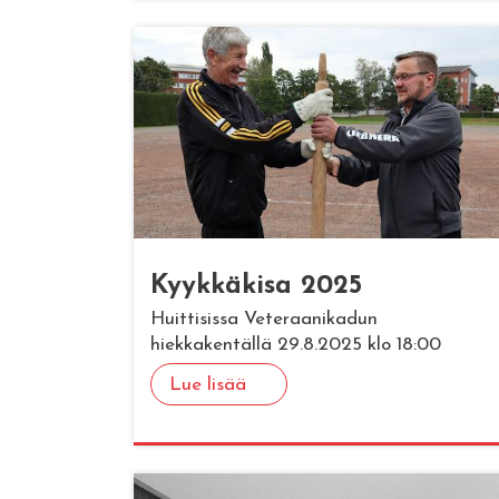
Kyyk­kä­ki­sa 2025
Huittisissa Veteraanikadun
hiekkakentällä 29.8.2025 klo 18:00
Lue lisää