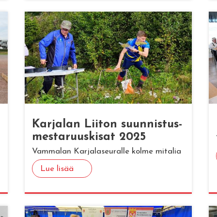
Kar­ja­lan Lii­ton suun­nis­tus­
mes­ta­ruus­ki­sat 2025
Vammalan Karjalaseuralle kolme mitalia
Lue lisää