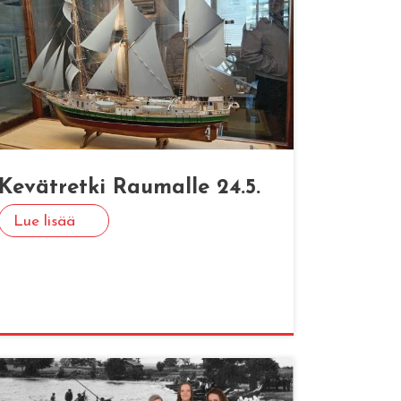
Ke­vät­ret­ki Rau­mal­le 24.5.
Lue lisää