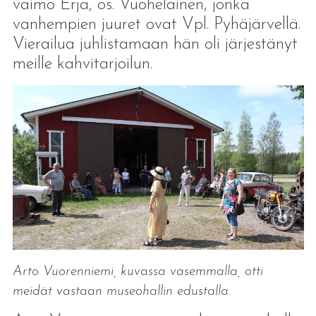
vaimo Erja, os. Vuohelainen, jonka
vanhempien juuret ovat Vpl. Pyhäjärvellä.
Vierailua juhlistamaan hän oli järjestänyt
meille kahvitarjoilun.
Arto Vuorenniemi, kuvassa vasemmalla, otti
meidät vastaan museohallin edustalla.