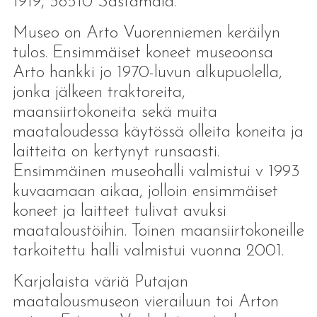
1919, 38510 Sastamala.
Museo on Arto Vuorenniemen keräilyn
tulos. Ensimmäiset koneet museoonsa
Arto hankki jo 1970-luvun alkupuolella,
jonka jälkeen traktoreita,
maansiirtokoneita sekä muita
maataloudessa käytössä olleita koneita ja
laitteita on kertynyt runsaasti.
Ensimmäinen museohalli valmistui v 1993
kuvaamaan aikaa, jolloin ensimmäiset
koneet ja laitteet tulivat avuksi
maataloustöihin. Toinen maansiirtokoneille
tarkoitettu halli valmistui vuonna 2001.
Karjalaista väriä Putajan
maatalousmuseon vierailuun toi Arton