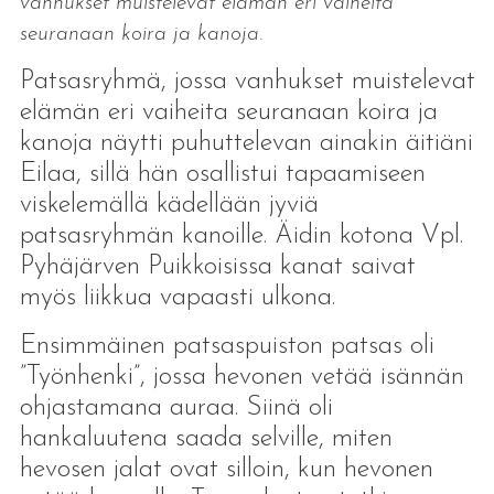
vanhukset muistelevat elämän eri vaiheita
seuranaan koira ja kanoja.
Patsasryhmä, jossa vanhukset muistelevat
elämän eri vaiheita seuranaan koira ja
kanoja näytti puhuttelevan ainakin äitiäni
Eilaa, sillä hän osallistui tapaamiseen
viskelemällä kädellään jyviä
patsasryhmän kanoille. Äidin kotona Vpl.
Pyhäjärven Puikkoisissa kanat saivat
myös liikkua vapaasti ulkona.
Ensimmäinen patsaspuiston patsas oli
”Työnhenki”, jossa hevonen vetää isännän
ohjastamana auraa. Siinä oli
hankaluutena saada selville, miten
hevosen jalat ovat silloin, kun hevonen