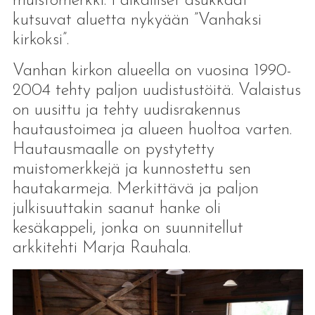
muistomerkki. Paikalliset asukkaat
kutsuvat aluetta nykyään ”Vanhaksi
kirkoksi”.
Vanhan kirkon alueella on vuosina 1990-
2004 tehty paljon uudistustöitä. Valaistus
on uusittu ja tehty uudisrakennus
hautaustoimea ja alueen huoltoa varten.
Hautausmaalle on pystytetty
muistomerkkejä ja kunnostettu sen
hautakarmeja. Merkittävä ja paljon
julkisuuttakin saanut hanke oli
kesäkappeli, jonka on suunnitellut
arkkitehti Marja Rauhala.