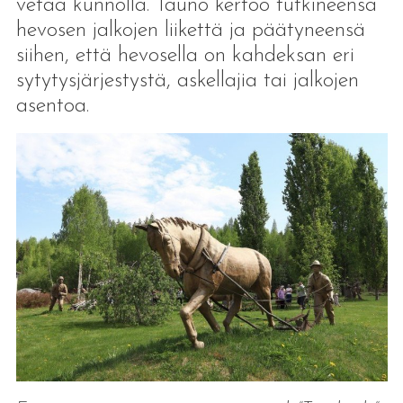
vetää kunnolla. Tauno kertoo tutkineensa
hevosen jalkojen liikettä ja päätyneensä
siihen, että hevosella on kahdeksan eri
sytytysjärjestystä, askellajia tai jalkojen
asentoa.