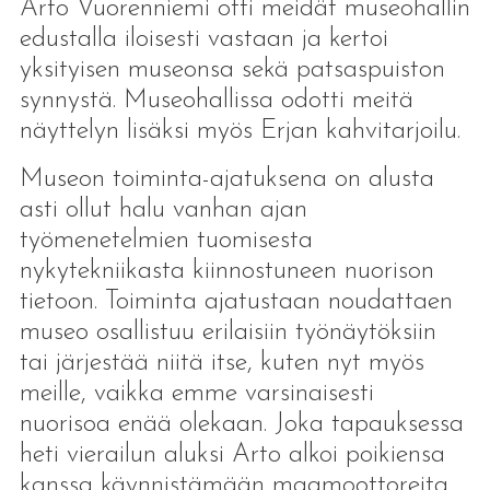
Arto Vuorenniemi otti meidät museohallin
edustalla iloisesti vastaan ja kertoi
yksityisen museonsa sekä patsaspuiston
synnystä. Museohallissa odotti meitä
näyttelyn lisäksi myös Erjan kahvitarjoilu.
Museon toiminta-ajatuksena on alusta
asti ollut halu vanhan ajan
työmenetelmien tuomisesta
nykytekniikasta kiinnostuneen nuorison
tietoon. Toiminta ajatustaan noudattaen
museo osallistuu erilaisiin työnäytöksiin
tai järjestää niitä itse, kuten nyt myös
meille, vaikka emme varsinaisesti
nuorisoa enää olekaan. Joka tapauksessa
heti vierailun aluksi Arto alkoi poikiensa
kanssa käynnistämään maamoottoreita,