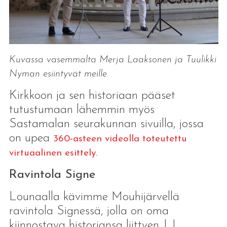
Kuvassa vasemmalta Merja Laaksonen ja Tuulikki
Nyman esiintyvät meille.
Kirkkoon ja sen historiaan pääset
tutustumaan lähemmin myös
Sastamalan seurakunnan sivuilla, jossa
on upea
360-asteen videolla toteutettu
virtuaalinen esittely.
Ravintola Signe
Lounaalla kävimme Mouhijärvellä
ravintola Signessä, jolla on oma
kiinnostava historiansa liittyen J. L.