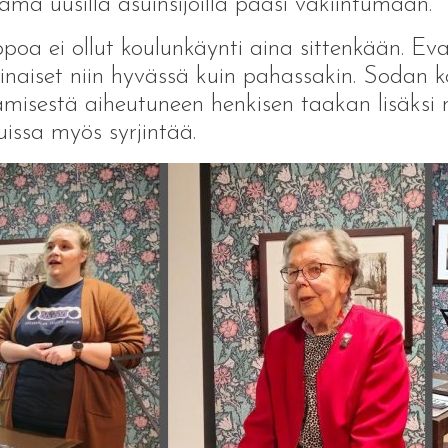
lämä uusilla asuinsijoilla pääsi vakiintumaan.
poa ei ollut koulunkäynti aina sittenkään. Ev
naiset niin hyvässä kuin pahassakin. Sodan 
ämisestä aiheutuneen henkisen taakan lisäksi
uissa myös syrjintää.