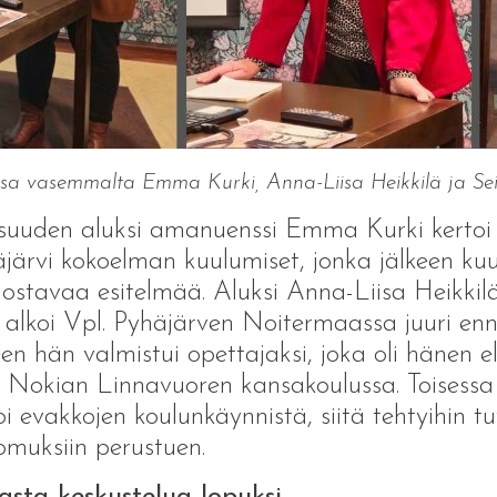
sa vasemmalta Emma Kurki, Anna-Liisa Heikkilä ja Seij
isuuden aluksi amanuenssi Emma Kurki kert
järvi kokoelman kuulumiset, jonka jälkeen kuul
nostavaa esitelmää. Aluksi Anna-Liisa Heikkil
 alkoi Vpl. Pyhäjärven Noitermaassa juuri en
een hän valmistui opettajaksi, joka oli häne
 Nokian Linnavuoren kansakoulussa. Toisessa 
oi evakkojen koulunkäynnistä, siitä tehtyihin tu
omuksiin perustuen.
asta keskustelua lopuksi