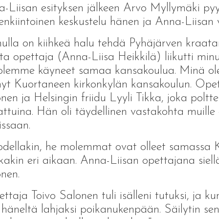
-Liisan esityksen jälkeen Arvo Myllymäki pyy
enkiintoinen keskustelu hänen ja Anna-Liisan vä
ulla on kiihkeä halu tehdä Pyhäjärven kraatar
a opettaja (Anna-Liisa Heikkilä) liikutti min
lemme käyneet samaa kansakoulua. Minä olen
yt Kuortaneen kirkonkylän kansakoulun. Opett
nen ja Helsingin friidu Lyyli Tikka, joka poltte
ttuina. Hän oli täydellinen vastakohta muille o
issaan.
odellakin, he molemmat ovat olleet samassa K
kakin eri aikaan. Anna-Liisan opettajana siel
nen.
ttaja Toivo Salonen tuli isälleni tutuksi, ja 
 häneltä lahjaksi poikanukenpään. Säilytin sen