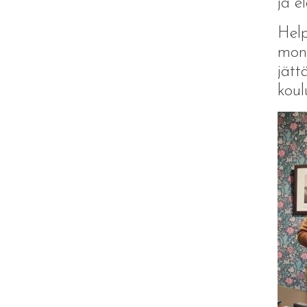
ja e
Help
moni
jätt
koul