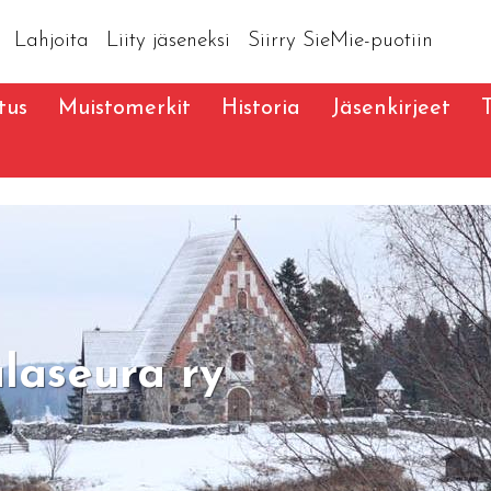
Lahjoita
Liity jäseneksi
Siirry SieMie-puotiin
tus
Muistomerkit
Historia
Jäsenkirjeet
laseura ry