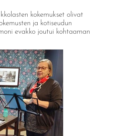
akkolasten kokemukset olivat
kokemusten ja kotiseudun
 moni evakko joutui kohtaaman