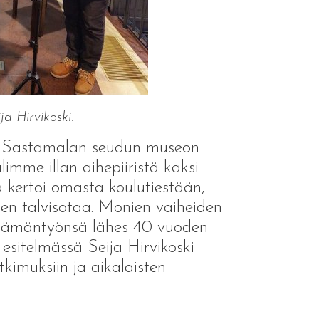
a Hirvikoski.
oi Sastamalan seudun museon
imme illan aihepiiristä kaksi
ä kertoi omasta koulutiestään,
nen talvisotaa. Monien vaiheiden
n elämäntyönsä lähes 40 vuoden
esitelmässä Seija Hirvikoski
tkimuksiin ja aikalaisten