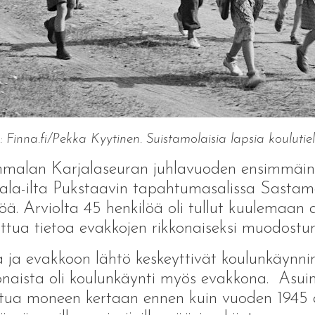
 Finna.fi/Pekka Kyytinen. Suistamolaisia lapsia kouluti
malan Karjalaseuran juhlavuoden ensimmäine
ala-ilta Pukstaavin tapahtumasalissa Sastama
söä. Arviolta 45 henkilöä oli tullut kuulemaan 
ittua tietoa evakkojen rikkonaiseksi muodostu
 ja evakkoon lähtö keskeyttivät koulunkäynni
onaista oli koulunkäynti myös evakkona. Asuin
tua moneen kertaan ennen kuin vuoden 1945 a