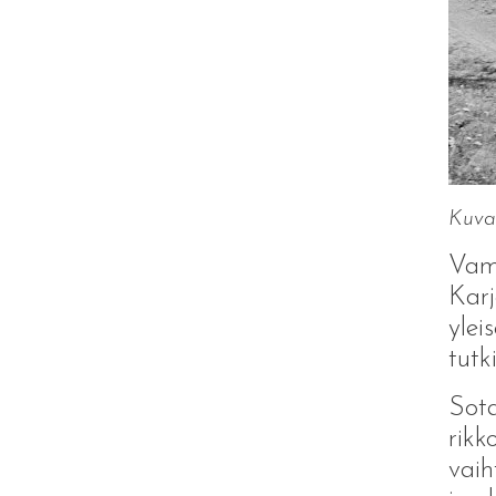
Kuva:
Vam
Karj
ylei
tutk
Sota
rikk
vaih