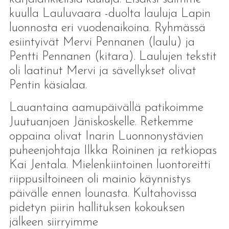
kuulla Lauluvaara -duolta lauluja Lapin
luonnosta eri vuodenaikoina. Ryhmässä
esiintyivät Mervi Pennanen (laulu) ja
Pentti Pennanen (kitara). Laulujen tekstit
oli laatinut Mervi ja sävellykset olivat
Pentin käsialaa.
Lauantaina aamupäivällä patikoimme
Juutuanjoen Jäniskoskelle. Retkemme
oppaina olivat Inarin Luonnonystävien
puheenjohtaja Ilkka Roininen ja retkiopas
Kai Jentala. Mielenkiintoinen luontoreitti
riippusiltoineen oli mainio käynnistys
päivälle ennen lounasta. Kultahovissa
pidetyn piirin hallituksen kokouksen
jälkeen siirryimme