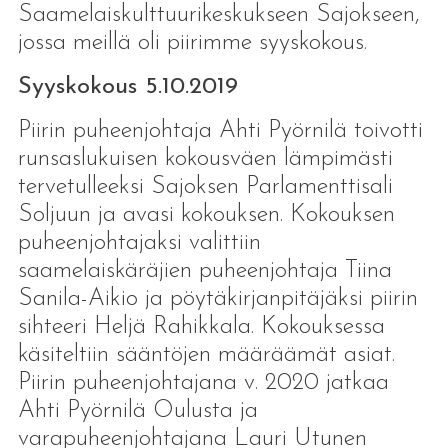
Saamelaiskulttuurikeskukseen Sajokseen,
jossa meillä oli piirimme syyskokous.
Syyskokous 5.10.2019
Piirin puheenjohtaja Ahti Pyörnilä toivotti
runsaslukuisen kokousväen lämpimästi
tervetulleeksi Sajoksen Parlamenttisali
Soljuun ja avasi kokouksen. Kokouksen
puheenjohtajaksi valittiin
saamelaiskäräjien puheenjohtaja Tiina
Sanila-Aikio ja pöytäkirjanpitäjäksi piirin
sihteeri Heljä Rahikkala. Kokouksessa
käsiteltiin sääntöjen määräämät asiat.
Piirin puheenjohtajana v. 2020 jatkaa
Ahti Pyörnilä Oulusta ja
varapuheenjohtajana Lauri Utunen