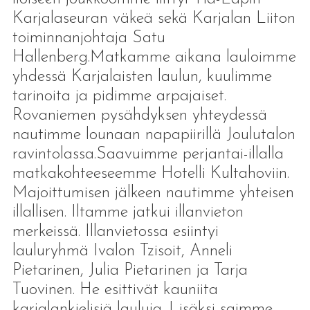
Karjalaseuran väkeä sekä Karjalan Liiton
toiminnanjohtaja Satu
Hallenberg.Matkamme aikana lauloimme
yhdessä Karjalaisten laulun, kuulimme
tarinoita ja pidimme arpajaiset.
Rovaniemen pysähdyksen yhteydessä
nautimme lounaan napapiirillä Joulutalon
ravintolassa.Saavuimme perjantai-illalla
matkakohteeseemme Hotelli Kultahoviin.
Majoittumisen jälkeen nautimme yhteisen
illallisen. Iltamme jatkui illanvieton
merkeissä. Illanvietossa esiintyi
lauluryhmä Ivalon Tzisoit, Anneli
Pietarinen, Julia Pietarinen ja Tarja
Tuovinen. He esittivät kauniita
karjalankielisiä lauluja. Lisäksi saimme