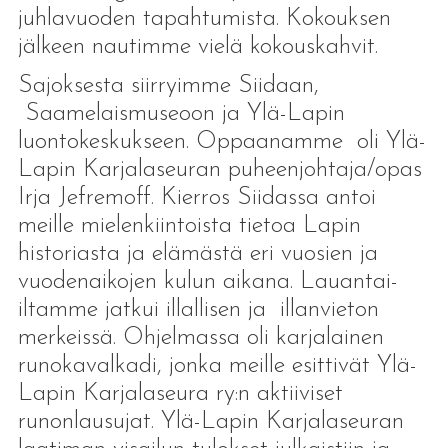
juhlavuoden tapahtumista. Kokouksen
jälkeen nautimme vielä kokouskahvit.
Sajoksesta siirryimme Siidaan,
Saamelaismuseoon ja Ylä-Lapin
luontokeskukseen. Oppaanamme oli Ylä-
Lapin Karjalaseuran puheenjohtaja/opas
Irja Jefremoff. Kierros Siidassa antoi
meille mielenkiintoista tietoa Lapin
historiasta ja elämästä eri vuosien ja
vuodenaikojen kulun aikana. Lauantai-
iltamme jatkui illallisen ja illanvieton
merkeissä. Ohjelmassa oli karjalainen
runokavalkadi, jonka meille esittivät Ylä-
Lapin Karjalaseura ry:n aktiiviset
runonlausujat. Ylä-Lapin Karjalaseuran