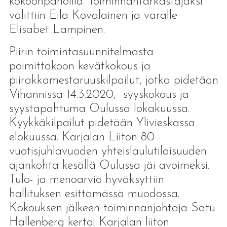
kokoonpanoilla. Toiminnantarkastajaksi
valittiin Eila Kovalainen ja varalle
Elisabet Lampinen.
Piirin toimintasuunnitelmasta
poimittakoon kevätkokous ja
piirakkamestaruuskilpailut, jotka pidetään
Vihannissa 14.3.2020, syyskokous ja
syystapahtuma Oulussa lokakuussa.
Kyykkäkilpailut pidetään Ylivieskassa
elokuussa. Karjalan Liiton 80 -
vuotisjuhlavuoden yhteislaulutilaisuuden
ajankohta kesällä Oulussa jäi avoimeksi.
Tulo- ja menoarvio hyväksyttiin
hallituksen esittämässä muodossa.
Kokouksen jälkeen toiminnanjohtaja Satu
Hallenberg kertoi Karjalan liiton