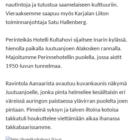
nautintoja ja tutustua saamelaiseen kulttuuriin.
Vieraaksemme saapuu myös Karjalan Liiton
toiminnanjohtaja Satu Hallenberg.
Perinteikäs Hotelli Kultahovi sijaitsee Inarin kylässä,
hienolla paikalla Juutuanjoen Alakosken rannalla.
Majoitumme Perinnehotellin puolella, jossa aistit
1950-luvun tunnelmaa.
Ravintola Aanaarista avautuu kuvankaunis näkymä
Juutuanjoelle, jonka pinta helmeilee kesäiltaisin eri
väreissä auringon paistaessa ylävirran puolelta joen
pintaan. Pimeinä syksyn ja talven iltoina kotoisa
takkatuli houkuttelee viettämään aikaa ihanassa
takkabaarissamme.