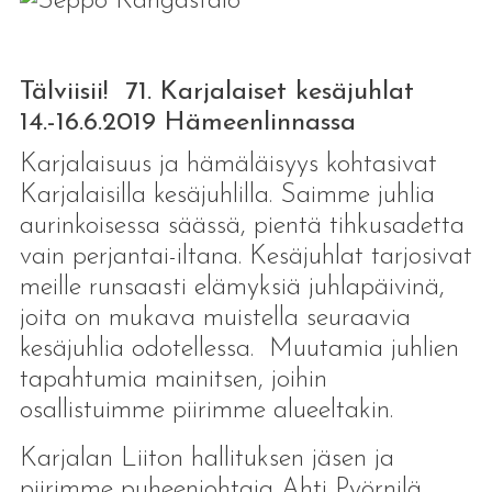
Tälviisii! 71. Karjalaiset kesäjuhlat
14.-16.6.2019 Hämeenlinnassa
Karjalaisuus ja hämäläisyys kohtasivat
Karjalaisilla kesäjuhlilla. Saimme juhlia
aurinkoisessa säässä, pientä tihkusadetta
vain perjantai-iltana. Kesäjuhlat tarjosivat
meille runsaasti elämyksiä juhlapäivinä,
joita on mukava muistella seuraavia
kesäjuhlia odotellessa. Muutamia juhlien
tapahtumia mainitsen, joihin
osallistuimme piirimme alueeltakin.
Karjalan Liiton hallituksen jäsen ja
piirimme puheenjohtaja Ahti Pyörnilä