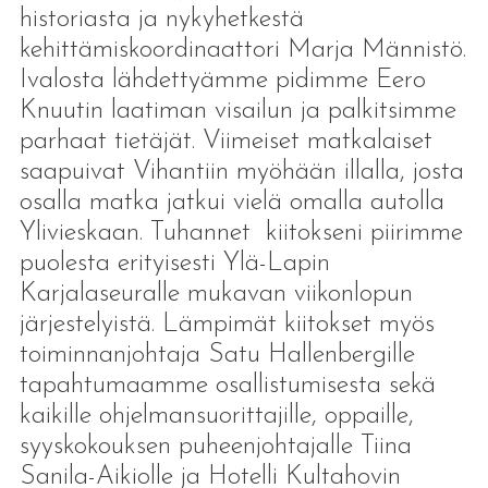
historiasta ja nykyhetkestä
kehittämiskoordinaattori Marja Männistö.
Ivalosta lähdettyämme pidimme Eero
Knuutin laatiman visailun ja palkitsimme
parhaat tietäjät. Viimeiset matkalaiset
saapuivat Vihantiin myöhään illalla, josta
osalla matka jatkui vielä omalla autolla
Ylivieskaan. Tuhannet kiitokseni piirimme
puolesta erityisesti Ylä-Lapin
Karjalaseuralle mukavan viikonlopun
järjestelyistä. Lämpimät kiitokset myös
toiminnanjohtaja Satu Hallenbergille
tapahtumaamme osallistumisesta sekä
kaikille ohjelmansuorittajille, oppaille,
syyskokouksen puheenjohtajalle Tiina
Sanila-Aikiolle ja Hotelli Kultahovin