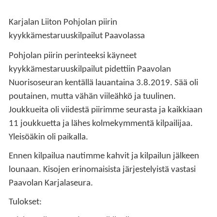
Karjalan Liiton Pohjolan piirin
kyykkämestaruuskilpailut Paavolassa
Pohjolan piirin perinteeksi käyneet
kyykkämestaruuskilpailut pidettiin Paavolan
Nuorisoseuran kentällä lauantaina 3.8.2019. Sää oli
poutainen, mutta vähän viileähkö ja tuulinen.
Joukkueita oli viidestä piirimme seurasta ja kaikkiaan
11 joukkuetta ja lähes kolmekymmentä kilpailijaa.
Yleisöäkin oli paikalla.
Ennen kilpailua nautimme kahvit ja kilpailun jälkeen
lounaan. Kisojen erinomaisista järjestelyistä vastasi
Paavolan Karjalaseura.
Tulokset: