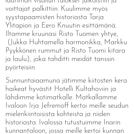
laatiman visailun tulokset julkaistiin ja
voittajat palkittiin. Kuulimme myös
syystapaamisten historiasta Tarja
Ylitapion ja Eero Knuutin esittämänä.
Iltamme kruunasi Risto Tuomen yhtye,
(Jukka Huhtamella harmonikka, Markku
Pyykkönen rummut ja Risto Tuomi kitara
ja laulu), joka tahditti meidät tanssin
pyörteisiin.
Sunnuntaiaamuna jätimme kiitosten kera
haikeat hyvästit Hotelli Kultahoviin ja
lähdimme kotimatkalle. Matkallamme
Ivaloon Irja Jefremoff kertoi meille seudun
mielenkiintoisista kohteista ja niiden
historiasta. Ivalossa tutustuimme Inarin
kunnantaloon, jossa meille kertoi kunnan