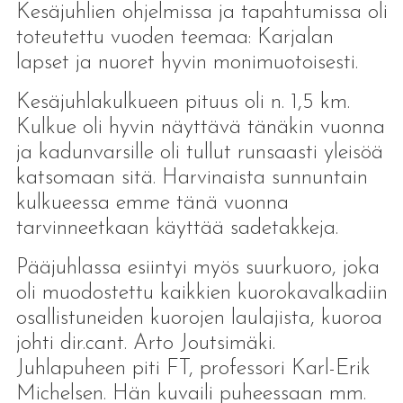
Kesäjuhlien ohjelmissa ja tapahtumissa oli
toteutettu vuoden teemaa: Karjalan
lapset ja nuoret hyvin monimuotoisesti.
Kesäjuhlakulkueen pituus oli n. 1,5 km.
Kulkue oli hyvin näyttävä tänäkin vuonna
ja kadunvarsille oli tullut runsaasti yleisöä
katsomaan sitä. Harvinaista sunnuntain
kulkueessa emme tänä vuonna
tarvinneetkaan käyttää sadetakkeja.
Pääjuhlassa esiintyi myös suurkuoro, joka
oli muodostettu kaikkien kuorokavalkadiin
osallistuneiden kuorojen laulajista, kuoroa
johti dir.cant. Arto Joutsimäki.
Juhlapuheen piti FT, professori Karl-Erik
Michelsen. Hän kuvaili puheessaan mm.