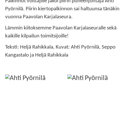
Palkinnot voittajille jakoi piirin puheenjohtaja Ahti
Pyörnilä. Piirin kiertopalkinnon sai haltuunsa tänäkin
vuonna Paavolan Karjalaseura.
Lämmin kiitoksemme Paavolan Karjalaseuralle sekä
kaikille kilpailun toimitsijoille!
Teksti: Heljä Rahikkala, Kuvat: Ahti Pyörnilä, Seppo
Kangastalo ja Heljä Rahikkala