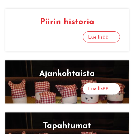
Pii­rin his­to­ria
Lue lisää
Ajan­koh­tais­ta
Lue lisää
Ta­pah­tu­mat