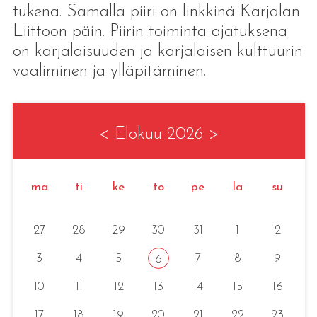
tukena. Samalla piiri on linkkinä Karjalan
Liittoon päin. Piirin toiminta-ajatuksena
on karjalaisuuden ja karjalaisen kulttuurin
vaaliminen ja ylläpitäminen.
<
Elokuu 2026
>
ma
ti
ke
to
pe
la
su
27
28
29
30
31
1
2
3
4
5
7
8
9
6
10
11
12
13
14
15
16
17
18
19
20
21
22
23