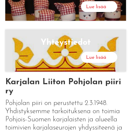
Lue lisää
Yh­teys­tie­dot
Lue lisää
Karjalan Liiton Pohjolan piiri
ry
Pohjolan piiri on perustettu 2.3.1948.
Yhdistyksemme tarkoituksena on toimia
Pohjois-Suomen karjalaisten ja alueella
toimivien karjalaseurojen yhdyssiteenä ja