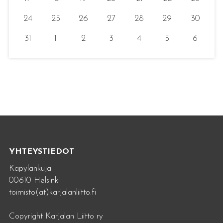
24
25
26
27
28
29
30
31
1
2
3
4
5
6
YHTEYSTIEDOT
Käpylänkuja 1
00610 Helsinki
toimisto(at)karjalanliitto.fi
Copyright Karjalan Liitto ry