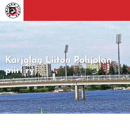
Karjalan Liiton Pohjolan
piiri ry