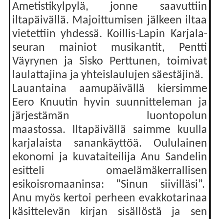
Ametistikylpylä, jonne saavuttiin
iltapäivällä. Majoittumisen jälkeen iltaa
vietettiin yhdessä. Koillis-Lapin Karjala-
seuran mainiot musikantit, Pentti
Väyrynen ja Sisko Perttunen, toimivat
laulattajina ja yhteislaulujen säestäjinä.
Lauantaina aamupäivällä kiersimme
Eero Knuutin hyvin suunnitteleman ja
järjestämän luontopolun
maastossa. Iltapäivällä saimme kuulla
karjalaista sanankäyttöä. Oululainen
ekonomi ja kuvataiteilija Anu Sandelin
esitteli omaelämäkerrallisen
esikoisromaaninsa: ”Sinun siivilläsi”.
Anu myös kertoi perheen evakkotarinaa
käsittelevän kirjan sisällöstä ja sen