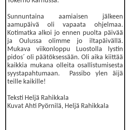
Yökerho Karhussa.
Sunnuntaina aamiaisen jälkeen
aamupäivä oli vapaata ohjelmaa.
Kotimatka alkoi jo ennen puolta päivää
ja Oulussa olimme jo iltapäivällä.
Mukava viikonloppu Luostolla lystin
pidos´ oli päätöksessään. Oli aika kiittää
kaikkia mukana olleita osallistumisesta
syystapahtumaan. Passibo ylen äijä
teille kaikille!
Teksti Heljä Rahikkala
Kuvat Ahti Pyörnilä, Heljä Rahikkala