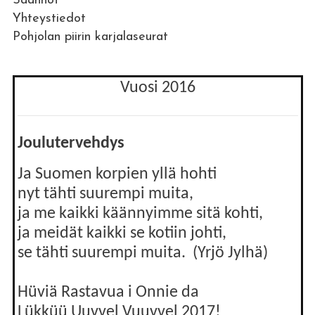
Säännöt
Yhteystiedot
Pohjolan piirin karjalaseurat
Vuosi 2016
Joulutervehdys
Ja Suomen korpien yllä hohti
nyt tähti suurempi muita,
ja me kaikki käännyimme sitä kohti,
ja meidät kaikki se kotiin johti,
se tähti suurempi muita. (Yrjö Jylhä)
Hüviä Rastavua i Onnie da
Lükküü Uuvvel Vuuvvel 2017!