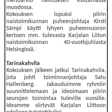
menoarvio hallituksen esittämässä
muodossa.
Kokouksen lopuksi piirin
naistoimikunnan puheenjohtaja Kirsti
Sämpi käytti lyhyen puheenvuoron
kertoen mm. tulevasta Karjalan Liiton
naistoimikunnan 40-vuotisjuhlasta
Helsingissä.
Tarinakahvila
Kokouksen jälkeen jatkui Tarinakahvila,
jota johti toiminnanjohtaja Satu
Hallenberg. Jakauduimme ryhmiin
suunnittelemaan ja ideoimaan piirin
seurojen toimintaa tuleville vuosille.
Ideamme siirtyvät Karjalan Liittoon