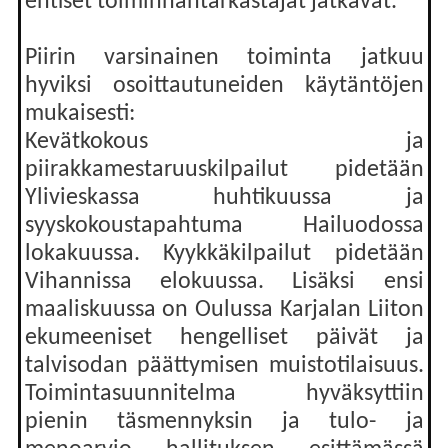
entiset toiminnantarkastajat jatkavat.
Piirin varsinainen toiminta jatkuu
hyviksi osoittautuneiden käytäntöjen
mukaisesti:
Kevätkokous ja
piirakkamestaruuskilpailut pidetään
Ylivieskassa huhtikuussa ja
syyskokoustapahtuma Hailuodossa
lokakuussa. Kyykkäkilpailut pidetään
Vihannissa elokuussa. Lisäksi ensi
maaliskuussa on Oulussa Karjalan Liiton
ekumeeniset hengelliset päivät ja
talvisodan päättymisen muistotilaisuus.
Toimintasuunnitelma hyväksyttiin
pienin täsmennyksin ja tulo- ja