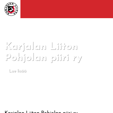
Karjalan Liiton
Pohjolan piiri ry
Lue lisää