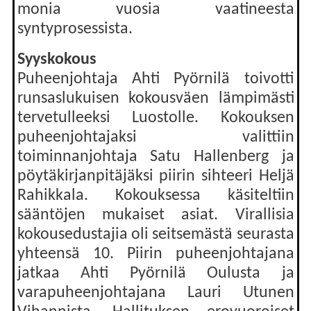
monia vuosia vaatineesta
syntyprosessista.
Syyskokous
Puheenjohtaja Ahti Pyörnilä toivotti
runsaslukuisen kokousväen lämpimästi
tervetulleeksi Luostolle. Kokouksen
puheenjohtajaksi valittiin
toiminnanjohtaja Satu Hallenberg ja
pöytäkirjanpitäjäksi piirin sihteeri Heljä
Rahikkala. Kokouksessa käsiteltiin
sääntöjen mukaiset asiat. Virallisia
kokousedustajia oli seitsemästä seurasta
yhteensä 10. Piirin puheenjohtajana
jatkaa Ahti Pyörnilä Oulusta ja
varapuheenjohtajana Lauri Utunen