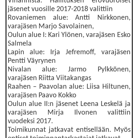
Vihannista. Hallituksen erovuoroiset
jäsenet vuosille 2017-2018 valittiin
Rovaniemen alue: Antti Nirkkonen,
varajäsen Marjo Savolainen,
Oulun alue I: Kari Ylönen, varajäsen Esko
Salmela
Lapin alue: Irja Jefremoff, varajäsen
Pentti Väyrynen
Nivalan alue: Jarmo Pylkkönen,
varajäsen Riitta Viitakangas
Raahen – Paavolan alue: Liisa Hiltunen,
varajäsen Paavo Kokko
Oulun alue II:n jäsenet Leena Leskelä ja
varajäsen Mirja Ilvonen valittiin
vuodeksi 2017.
Toimikunnat jatkavat entisellään. Myös