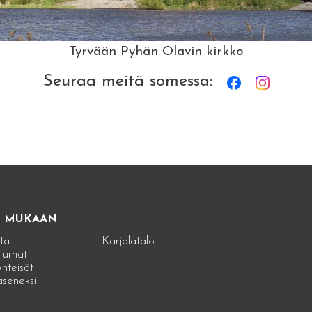
Tyrvään Pyhän Olavin kirkko
Seuraa meitä somessa:
E MUKAAN
ta
Karjalatalo
tumat
hteisöt
jäseneksi