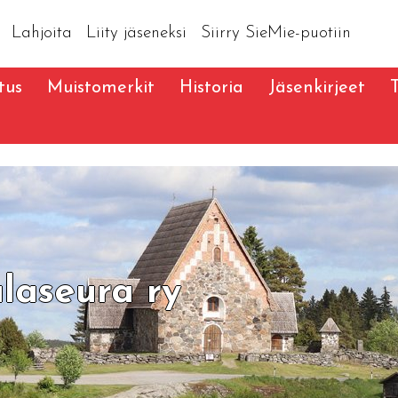
Lahjoita
Liity jäseneksi
Siirry SieMie-puotiin
tus
Muistomerkit
Historia
Jäsenkirjeet
laseura ry