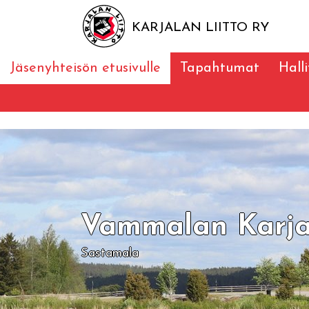
KARJALAN LIITTO RY
Jäsenyhteisön etusivulle
Tapahtumat
Halli
Vammalan Karja
Sastamala