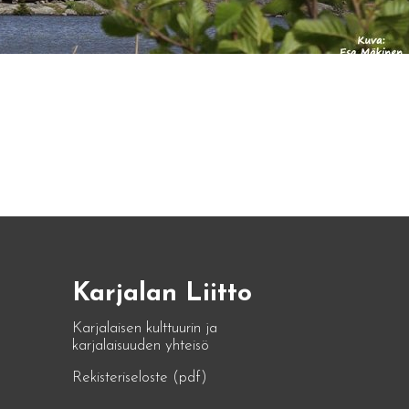
Karjalan Liitto
Karjalaisen kulttuurin ja
karjalaisuuden yhteisö
Rekisteriseloste (pdf)