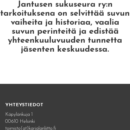
Jantusen sukuseura ry:n
tarkoituksena on selvittää suvun
vaiheita ja historiaa, vaalia
suvun perinteitä ja edistää
yhteenkuuluvuuden tunnetta
jäsenten keskuudessa.
YHTEYSTIEDOT
Käpylänkuja 1
00610 Helsinki
toimisto(at)karjalanliitto.fi