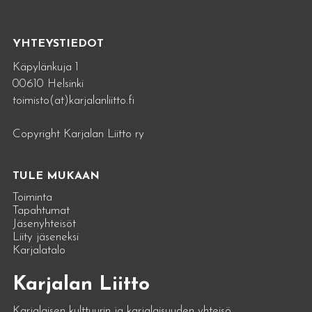
YHTEYSTIEDOT
Käpylänkuja 1
00610 Helsinki
toimisto(at)karjalanliitto.fi
Copyright Karjalan Liitto ry
TULE MUKAAN
Toiminta
Tapahtumat
Jäsenyhteisöt
Liity jäseneksi
Karjalatalo
Karjalan Liitto
Karjalaisen kulttuurin ja karjalaisuuden yhteisö