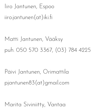
Iiro Jantunen, Espoo
iiro.jantunen(at)iki.fi
Matti Jantunen, Vääksy
puh. 050 570 3367, (03) 784 4225
Päivi Jantunen, Orimattila
pjantunen83(at)gmail.com
Marita Siviniitty, Vantaa