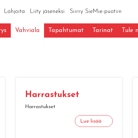
Lahjoita
Liity jäseneksi
Siirry SieMie-puotiin
tys
Vahviala
Tapahtumat
Tarinat
Tule
Harrastukset
Harrastukset
Lue lisää