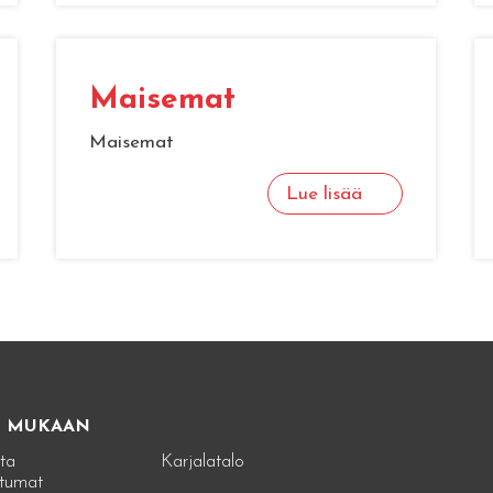
Maisemat
Maisemat
Lue lisää
E MUKAAN
ta
Karjalatalo
tumat