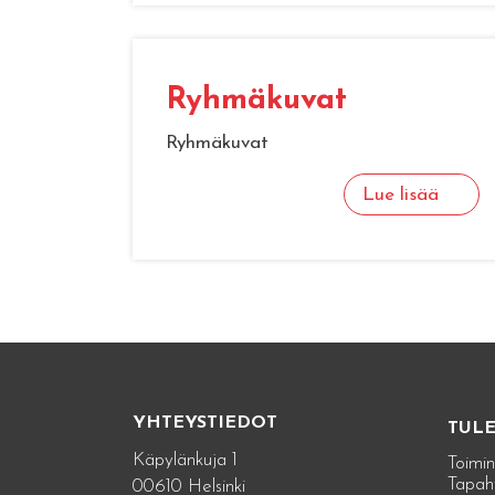
Ryhmäkuvat
Ryhmäkuvat
Lue lisää
YHTEYSTIEDOT
TUL
Käpylänkuja 1
Toimin
Tapah
00610 Helsinki