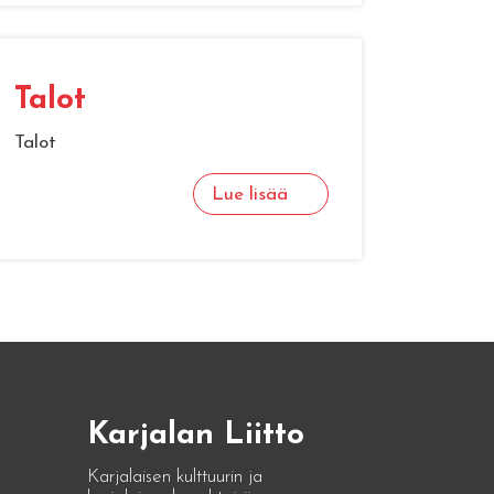
Talot
Talot
Lue lisää
Karjalan Liitto
Karjalaisen kulttuurin ja