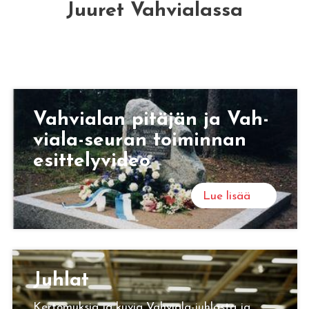
Juuret Vahvialassa
Vah­via­lan pi­tä­jän ja Vah­
via­la-seu­ran toi­min­nan
esit­te­ly­vi­deo
Lue lisää
Juh­lat
Kertomuksia ja kuvia Vahviala-juhlasta ja