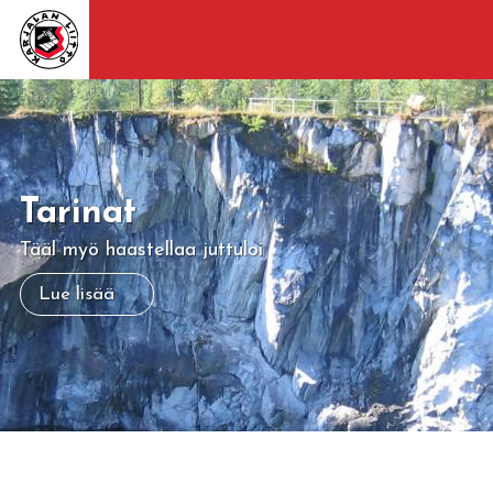
Tarinat
Tääl myö haastellaa juttuloi
Lue lisää