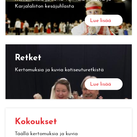
Karjalaliiton kesäjuhlasta
Lue lisää
Ret­ket
Kertomuksia ja kuvia kotiseuturetkistä
Lue lisää
Ko­kouk­set
Täällä kertomuksia ja kuvia