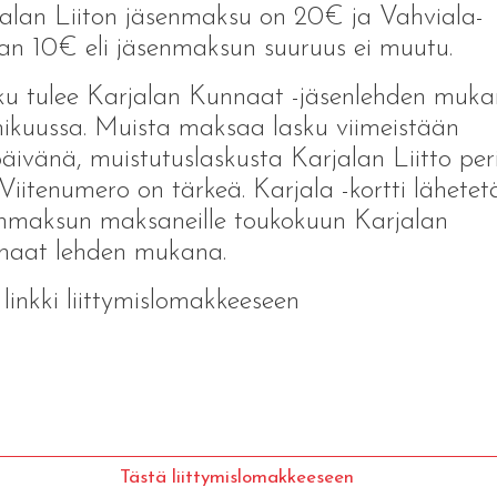
alan Liiton jäsenmaksu on 20€ ja Vahviala-
an 10€ eli jäsenmaksun suuruus ei muutu.
u tulee Karjalan Kunnaat -jäsenlehden muk
ikuussa. Muista maksaa lasku viimeistään
äivänä, muistutuslaskusta Karjalan Liitto peri
Viitenumero on tärkeä. Karjala -kortti lähete
nmaksun maksaneille toukokuun Karjalan
naat lehden mukana.
 linkki liittymislomakkeeseen
Tästä liittymislomakkeeseen