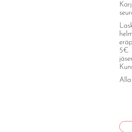
Karj
seur
Lask
helm
eräp
5€. 
jäse
Kun
Alla