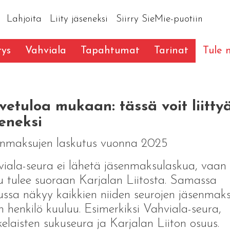
Lahjoita
Liity jäseneksi
Siirry SieMie-puotiin
tys
Vahviala
Tapahtumat
Tarinat
Tule
vetuloa mukaan: tässä voit liitty
eneksi
enmaksujen laskutus vuonna 2025
iala-seura ei lähetä jäsenmaksulaskua, vaan
u tulee suoraan Karjalan Liitosta. Samassa
ussa näkyy kaikkien niiden seurojen jäsenmaks
in henkilö kuuluu. Esimerkiksi Vahviala-seura,
elaisten sukuseura ja Karjalan Liiton osuus.