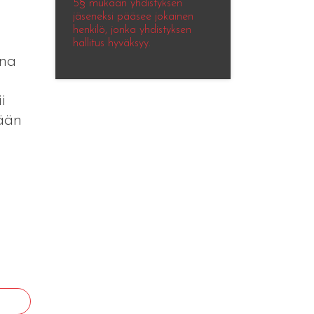
5§ mukaan yhdistyksen
jäseneksi pääsee jokainen
henkilö, jonka yhdistyksen
hallitus hyväksyy.
ana
i
tään