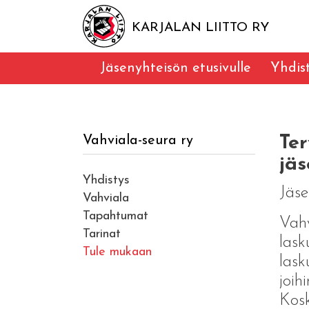
KARJALAN LIITTO RY
Jäsenyhteisön etusivulle
Yhdis
Ter
Vahviala-seura ry
jäs
Yhdistys
Jäs
Vahviala
Tapahtumat
Vahv
Tarinat
lask
Tule mukaan
lask
joih
Kosk