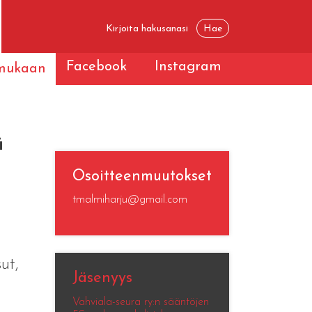
Facebook
Instagram
 mukaan
ä
Osoitteenmuutokset
tmalmiharju@gmail.com
ut,
Jäsenyys
Vahviala-seura ry:n sääntöjen