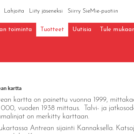
Lahjoita
Liity jäseneksi
Siirry SieMie-puotiin
an toiminta
Tuotteet
Uutisia
Tule mukaa
an kartta
ean kartta on painettu vuonna 1999, mittak
 000, vuoden 1938 mittaus. Talvi- ja jatkoso
amalinjat on merkitty karttaan.
ukartassa Antrean sijainti Kannaksella. Katso