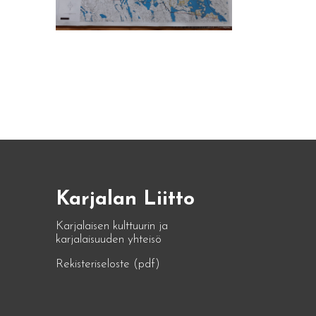
Karjalan Liitto
Karjalaisen kulttuurin ja
karjalaisuuden yhteisö
Rekisteriseloste (pdf)