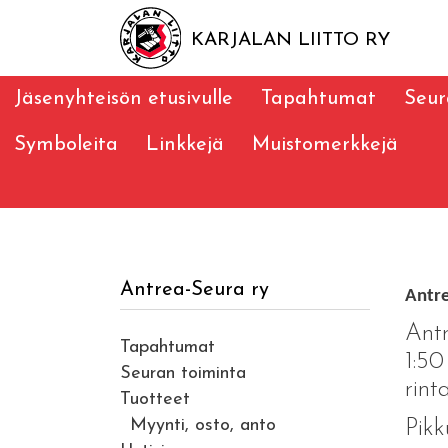
KARJALAN LIITTO RY
Jäsenyhteisön etusivulle
Tapahtumat
Seur
Symboleita
Linkkejä
Muistomerkkejä
Antrea-Seura ry
Antre
Antr
Tapahtumat
1:50
Seuran toiminta
rint
Tuotteet
Myynti, osto, anto
Pikk