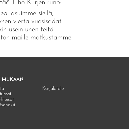
ittää Juho Kurjen runo:
ea, asuimme siellä,
sen viertä vuosisadat.
in usein unen teitä
ston maille matkustamme.
E MUKAAN
ta
Karjalatalo
tumat
hteisöt
jäseneksi