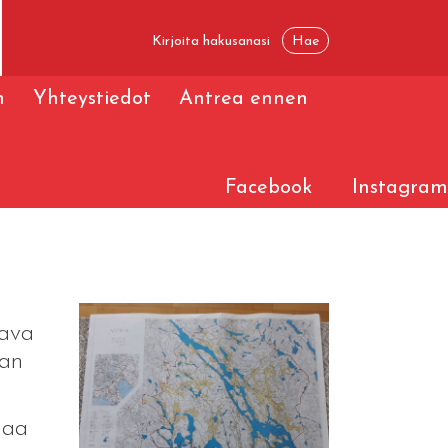
n
Yhteystiedot
Antrea ennen
Facebook
Instagram
aava
dan
jaa