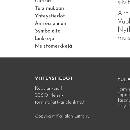
Uutisia
siiv
Tule mukaan
Antr
Yhteystiedot
Vuok
Antrea ennen
Nytk
Symboleita
mui
Linkkejä
Muistomerkkejä
YHTEYSTIEDOT
TUL
Käpylänkuja 1
Toimin
Tapah
00610 Helsinki
Jäseny
toimisto(at)karjalanliitto.fi
Liity 
Copyright Karjalan Liitto ry