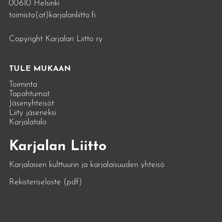
00610 Helsinki
toimisto(at)karjalanliitto.fi
Copyright Karjalan Liitto ry
TULE MUKAAN
Toiminta
Tapahtumat
Jäsenyhteisöt
Liity jäseneksi
Karjalatalo
Karjalan Liitto
Karjalaisen kulttuurin ja karjalaisuuden yhteisö
Rekisteriseloste (pdf)