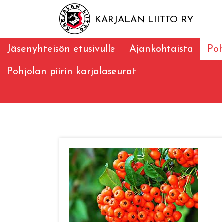
KARJALAN LIITTO RY
Jäsenyhteisön etusivulle
Ajankohtaista
Poh
Pohjolan piirin karjalaseurat