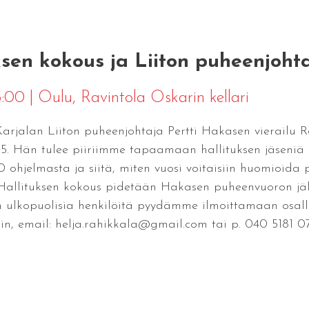
uksen kokous ja Liiton puheenjohta
15:00
|
Oulu
, Ravintola Oskarin kellari
Karjalan Liiton puheenjohtaja Pertti Hakasen vierailu R
15. Hän tulee piiriimme tapaamaan hallituksen jäseniä ja
ohjelmasta ja siitä, miten vuosi voitaisiin huomioida p
Hallituksen kokous pidetään Hakasen puheenvuoron jäl
ksen ulkopuolisia henkilöitä pyydämme ilmoittamaan osal
 email: helja.rahikkala@gmail.com tai p. 040 5181 0