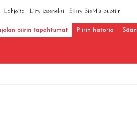
Lahjoita
Liity jäseneksi
Siirry SieMie-puotiin
jolan piirin tapahtumat
Piirin historia
Sään