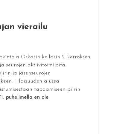
jan vierailu
avintola Oskarin kellarin 2. kerroksen
 seurojen aktiivitoimijoita.
iirin ja jäsenseurojen
keen. Tilaisuuden alussa
listumisestaan tapaamiseen piirin
71,
puhelimella en ole