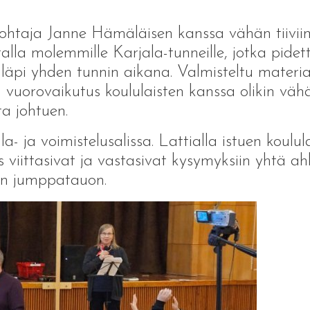
njohtaja Janne Hämäläisen kanssa vähän tiivii
rralla molemmille Karjala-tunneille, jotka pidet
n läpi yhden tunnin aikana. Valmisteltu materi
ka vuorovaikutus koululaisten kanssa olikin 
a johtuen.
hla- ja voimistelusalissa. Lattialla istuen koulu
s viittasivat ja vastasivat kysymyksiin yhtä ah
en jumppatauon.