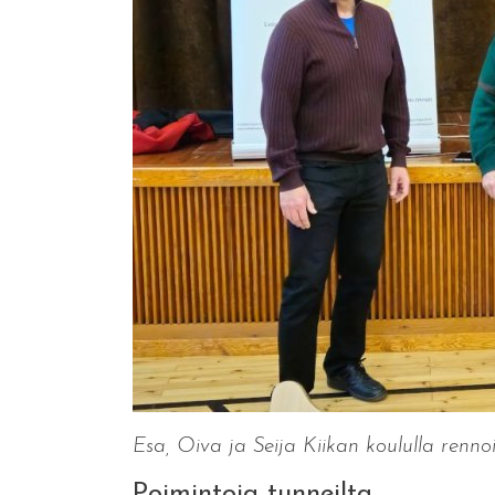
Esa, Oiva ja Seija Kiikan koululla renno
Poimintoja tunneilta