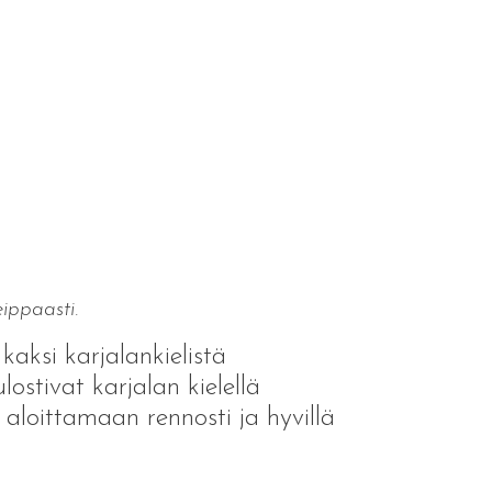
eippaasti.
kaksi karjalankielistä
lostivat karjalan kielellä
n aloittamaan rennosti ja hyvillä