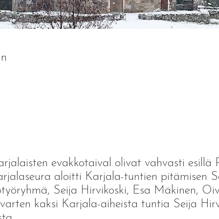
an
karjalaisten evakkotaival olivat vahvasti esillä
alaseura aloitti Karjala-tuntien pitämisen S
yöryhmä, Seija Hirvikoski, Esa Mäkinen, Oiv
 varten kaksi Karjala-aiheista tuntia Seija Hir
ta.