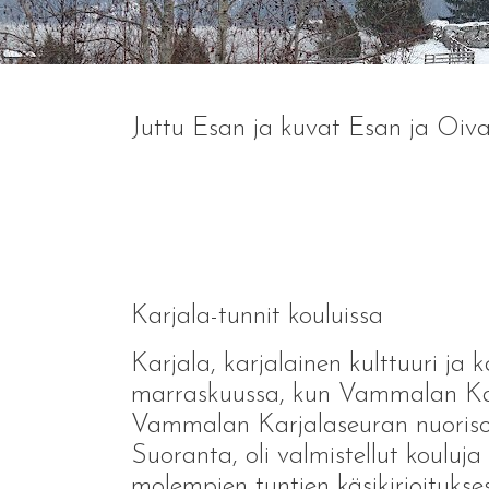
Juttu Esan ja kuvat Esan ja Oiv
Karjala-tunnit kouluissa
Karjala, karjalainen kulttuuri ja 
marraskuussa, kun Vammalan Karj
Vammalan Karjalaseuran nuorisot
Suoranta, oli valmistellut kouluja
molempien tuntien käsikirjoitukses