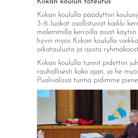
Kiikan koulun toteutus
Kiikan koululla päädyttiin koulu
3.-6.-luokat osallistuvat kaikki ke
molemmilla kerroilla asiat käytii
hyvin myös Kiikan koululla vaik
aikataulusta ja isosta ryhmäkoost
Kiikan koululla tunnit pidettiin ju
rauhallisesti koko ajan, ja he myö
Puolivälissä tuntia pidimme pien