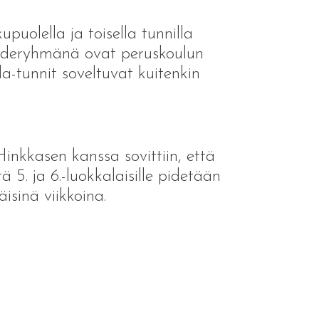
puolella ja toisella tunnilla
 kohderyhmänä ovat peruskoulun
la-tunnit soveltuvat kuitenkin
inkkasen kanssa sovittiin, että
ä 5. ja 6.-luokkalaisille pidetään
isinä viikkoina.