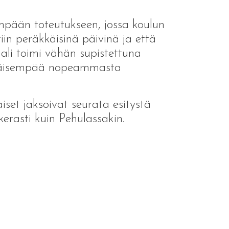
mpään toteutukseen, jossa koulun
tiin peräkkäisinä päivinä ja että
aali toimi vähän supistettuna
vähäisempää nopeammasta
laiset jaksoivat seurata esitystä
kerasti kuin Pehulassakin.