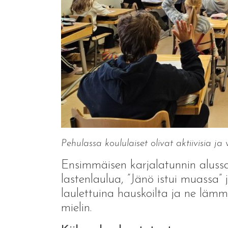
Pehulassa koululaiset olivat aktiivisia ja 
Ensimmäisen karjalatunnin alussa P
lastenlaulua, ”Jänö istui muassa” j
laulettuina hauskoilta ja ne lämmi
mielin.