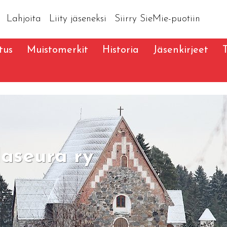
Lahjoita
Liity jäseneksi
Siirry SieMie-puotiin
tus
Muistomerkit
Historia
Jäsenkirjeet
aseura ry