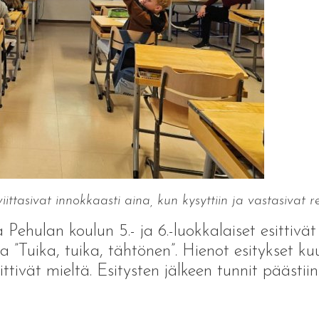
viittasivat innokkaasti aina, kun kysyttiin ja vastasivat r
ehulan koulun 5.- ja 6.-luokkalaiset esittivät 
a ”Tuika, tuika, tähtönen”. Hienot esitykset kuu
ttivät mieltä. Esitysten jälkeen tunnit päästii