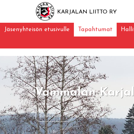
KARJALAN LIITTO RY
Jäsenyhteisön etusivulle
Tapahtumat
Halli
Vammalan Karjal
Sastamala
Etusivulle