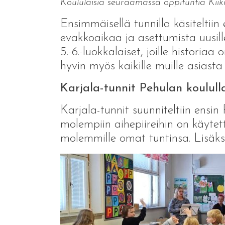
Koululaisia seuraamassa oppituntia Kiika
Ensimmäisellä tunnilla käsiteltiin
evakkoaikaa ja asettumista uusill
5.-6.-luokkalaiset, joille historia
hyvin myös kaikille muille asiasta 
Karjala-tunnit Pehulan koulull
Karjala-tunnit suunniteltiin ensi
molempiin aihepiireihin on käytettä
molemmille omat tuntinsa. Lisäksi 