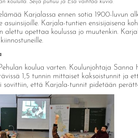
n koululla. Seija puhuu ja Esa vaihtaa kuvia.
 elämää Karjalassa ennen sotia 1900-luvun alku
e asuinsijoille. Karjala-tuntien ensisijaisena
a on alettu opettaa koulussa jo muutenkin. Karja
kiinnostuneille.
a
n Pehulan koulua varten. Koulunjohtaja Sanna H
vissä 1,5 tunnin mittaiset kaksoistunnit ja ett
sovittiin, että Karjala-tunnit pidetään perättä