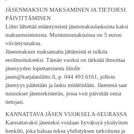
JÄSENMAKSUN MAKSAMINEN JA TIETOJESI
PÄIVITTÄMINEN
Liitto lähettää erääntyneistä jäsenmaksulaskuista kaksi
maksumuistutusta. Muistutusmaksuissa on 5 euron
viivästysmaksu.
Jäsenmaksun maksamatta jättämistä ei tulkita
eroilmoitukseksi. Tämän vuoksi on tärkeää ilmoittaa
jäsenyyden lopettamisesta liitolle
jasen@karjalanliitto.fi, p. 044 493 6161, jolloin
jäsenyys päätetään ja lasku mitätöidään. Jäsenenä saat
tunnukset jäsenrekisteriin, jossa voit päivittää omia
tietojasi.
KANNATTAVA JÄSEN VUOKSELA-SEURASSA
Kannattavaksi jäseneksi voidaan hyväksyä yksityinen
henkilö, joka haluaa tukea yhdistyksen tarkoitusta ja