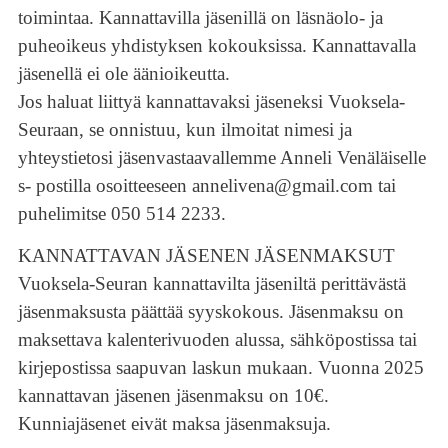
toimintaa. Kannattavilla jäsenillä on läsnäolo- ja
puheoikeus yhdistyksen kokouksissa. Kannattavalla
jäsenellä ei ole äänioikeutta.
Jos
haluat liittyä kannattavaksi jäseneksi Vuoksela-
Seuraan
, se onnistuu, kun
ilmoitat nimesi ja
yhteystietosi jäsenvastaavallemme Anneli Venäläiselle
s- postilla osoitteeseen annelivena@gmail.com tai
puhelimitse 050 514 2233.
KANNATTAVAN JÄSENEN JÄSENMAKSUT
Vuoksela-Seuran kannattavilta jäseniltä perittävästä
jäsenmaksusta päättää syyskokous. Jäsenmaksu on
maksettava kalenterivuoden alussa, sähköpostissa tai
kirjepostissa saapuvan laskun mukaan. Vuonna 2025
kannattavan jäsenen jäsenmaksu on 10€.
Kunniajäsenet eivät maksa jäsenmaksuja.