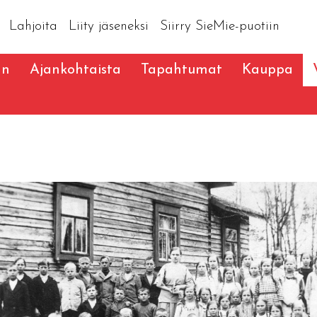
Lahjoita
Liity jäseneksi
Siirry SieMie-puotiin
an
Ajankohtaista
Tapahtumat
Kauppa