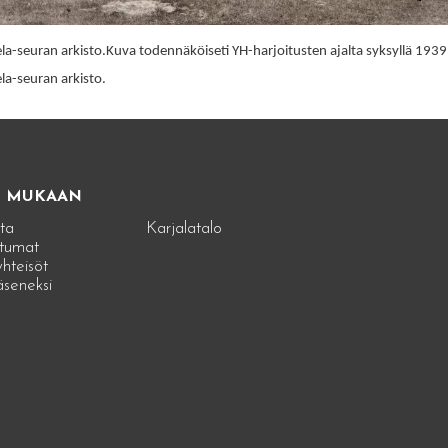
a-seuran arkisto.Kuva todennäköiseti YH-harjoitusten ajalta syksyllä 1939
la-seuran arkisto.
E MUKAAN
ta
Karjalatalo
tumat
hteisöt
jäseneksi