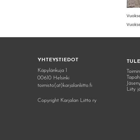
Vuoksel
Vuokse
YHTEYSTIEDOT
TUL
Käpylänkuja 1
Toimin
Tapah
00610 Helsinki
Jäseny
toimisto(at)karjalanliitto.fi
Liity 
Copyright Karjalan Liitto ry