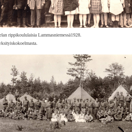
lan rippikoululaisia Lammasniemessä1928.
ksityiskokoelmasta.