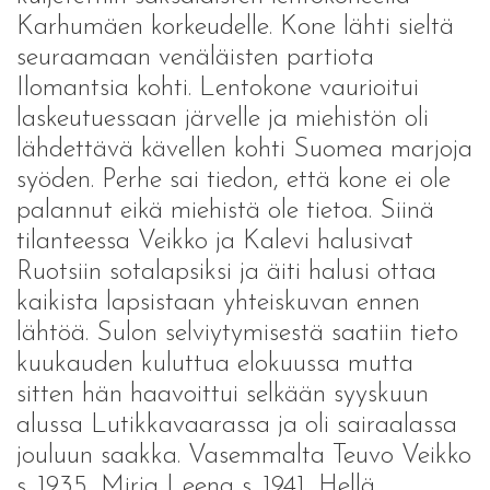
Karhumäen korkeudelle. Kone lähti sieltä
seuraamaan venäläisten partiota
Ilomantsia kohti. Lentokone vaurioitui
laskeutuessaan järvelle ja miehistön oli
lähdettävä kävellen kohti Suomea marjoja
syöden. Perhe sai tiedon, että kone ei ole
palannut eikä miehistä ole tietoa. Siinä
tilanteessa Veikko ja Kalevi halusivat
Ruotsiin sotalapsiksi ja äiti halusi ottaa
kaikista lapsistaan yhteiskuvan ennen
lähtöä. Sulon selviytymisestä saatiin tieto
kuukauden kuluttua elokuussa mutta
sitten hän haavoittui selkään syyskuun
alussa Lutikkavaarassa ja oli sairaalassa
jouluun saakka. Vasemmalta Teuvo Veikko
s. 1935, Mirja Leena s. 1941, Hellä